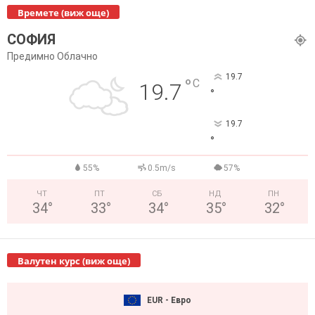
Времете (виж още)
СОФИЯ
Предимно Облачно
19.7
°
C
19.7
°
19.7
°
55%
0.5m/s
57%
ЧТ
ПТ
СБ
НД
ПН
34
°
33
°
34
°
35
°
32
°
Валутен курс (виж още)
EUR - Евро