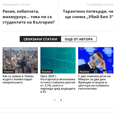
предишна статия
следваща статия
Ракия, кебапчета,
Тарантино потвърди, че
махмурлук… това ли са
ще снима „Убий Бил 3“
студентите на България?
СВЪРЗАНИ СТАТИИ
ОЩЕ ОТ АВТОРА
Анализ
Анализ
Анализ
Как се живее в Ливан,
През 2025 г.
С две знакови речи на
където бомби падат
българската икономика
Макрон за два дни
непрекъснато
отчита стабилен растеж
Франция се върна в
от 3,1%, което я
центъра на голямата
нарежда сред водещите
геополитика
в ЕС