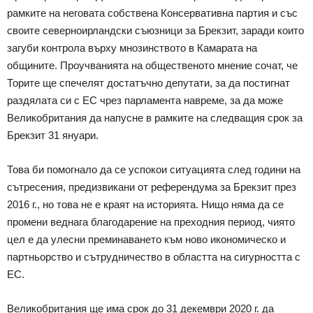
рамките на неговата собствена Консервативна партия и със
своите северноирландски съюзници за Брекзит, заради които
загуби контрола върху мнозинството в Камарата на
общините. Проучванията на общественото мнение сочат, че
Торите ще спечелят достатъчно депутати, за да постигнат
раздялата си с ЕС чрез парламента навреме, за да може
Великобритания да напусне в рамките на следващия срок за
Брекзит 31 януари.
Това би помогнало да се успокои ситуацията след години на
сътресения, предизвикани от референдума за Брекзит през
2016 г., но това не е краят на историята. Нищо няма да се
промени веднага благодарение на преходния период, чиято
цел е да улесни преминаването към ново икономическо и
партньорство и сътрудничество в областта на сигурността с
ЕС.
Великобритания ще има срок до 31 декември 2020 г. да