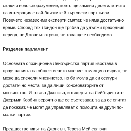
сключи ново споразумение, което ще замени десетилетията
на интеграция с най-близките й търговски партньори.
Повечето независими експерти смятат, че няма достатъчно
време. Според тях Лондон ще трябва да удължи преходния
период, но Джонсън отрича, че това ще е необходимо.
Разделен парламент
Основната опозиционна Лейбъристка партия изостава в
проучванията на общественото мнение, а малцина вярват, че
може да спечели мнозинство, но би могла да си осигури
достатъчно места, за да лиши Консерваторите от
мнозинство. И тогава Джонсън, и лидерът на Лейбъристите
Джеръми Корбин вероятно ще се състезават, за да се опитат
да покажат, че могат да управляват с помощта на други по-
малки партии.
Предшественикът на Джонсън, Тереза Мей сключи