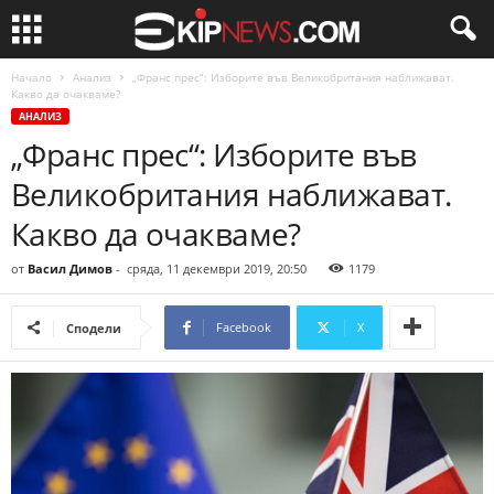
Начало
Анализ
„Франс прес“: Изборите във Великобритания наближават.
Какво да очакваме?
АНАЛИЗ
„Франс прес“: Изборите във
Великобритания наближават.
Какво да очакваме?
от
Васил Димов
-
сряда, 11 декември 2019, 20:50
1179
Facebook
X
Сподели