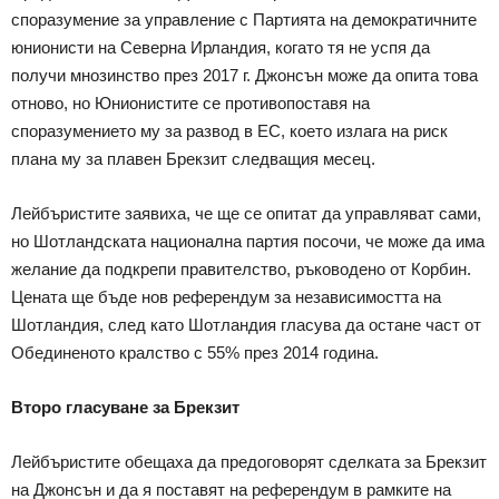
споразумение за управление с Партията на демократичните
юнионисти на Северна Ирландия, когато тя не успя да
получи мнозинство през 2017 г. Джонсън може да опита това
отново, но Юнионистите се противопоставя на
споразумението му за развод в ЕС, което излага на риск
плана му за плавен Брекзит следващия месец.
Лейбъристите заявиха, че ще се опитат да управляват сами,
но Шотландската национална партия посочи, че може да има
желание да подкрепи правителство, ръководено от Корбин.
Цената ще бъде нов референдум за независимостта на
Шотландия, след като Шотландия гласува да остане част от
Обединеното кралство с 55% през 2014 година.
Второ гласуване за Брекзит
Лейбъристите обещаха да предоговорят сделката за Брекзит
на Джонсън и да я поставят на референдум в рамките на