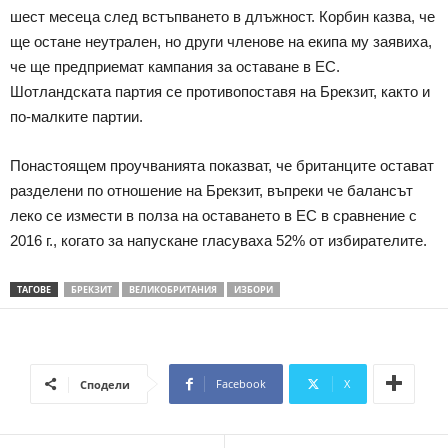
шест месеца след встъпването в длъжност. Корбин казва, че
ще остане неутрален, но други членове на екипа му заявиха,
че ще предприемат кампания за оставане в ЕС.
Шотландската партия се противопоставя на Брекзит, както и
по-малките партии.
Понастоящем проучванията показват, че британците остават
разделени по отношение на Брекзит, въпреки че балансът
леко се измести в полза на оставането в ЕС в сравнение с
2016 г., когато за напускане гласуваха 52% от избирателите.
ТАГОВЕ
БРЕКЗИТ
ВЕЛИКОБРИТАНИЯ
ИЗБОРИ
Facebook
X
Сподели