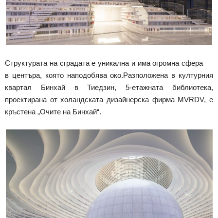
Структурата на сградата е уникална и има огромна сфера
в центъра, която наподобява око.Разположена в културния
квартал Бинхай в Тиедзин, 5-етажната библиотека,
проектирана от холандската дизайнерска фирма MVRDV, е
кръстена „Очите на Бинхай“.