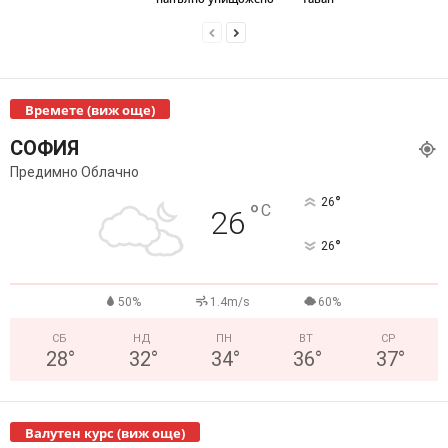
Времете (виж още)
СОФИЯ
Предимно Облачно
°
26
°
C
26
°
26
50%
1.4m/s
60%
СБ
НД
ПН
ВТ
СР
28
°
32
°
34
°
36
°
37
°
Валутен курс (виж още)