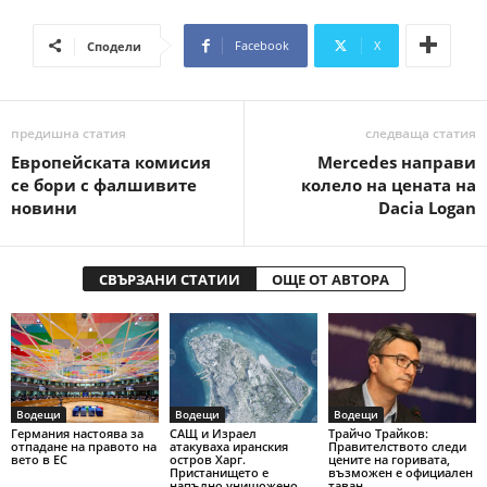
Facebook
X
Сподели
предишна статия
следваща статия
Европейската комисия
Mercedes направи
се бори с фалшивите
колело на цената на
новини
Dacia Logan
СВЪРЗАНИ СТАТИИ
ОЩЕ ОТ АВТОРА
Водещи
Водещи
Водещи
Германия настоява за
САЩ и Израел
Трайчо Трайков:
отпадане на правото на
атакуваха иранския
Правителството следи
вето в ЕС
остров Харг.
цените на горивата,
Пристанището е
възможен е официален
напълно унищожено
таван