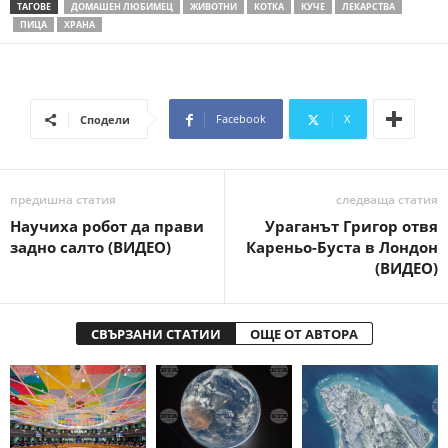
ТАГОВЕ
ДОМАШЕН ЛЮБИМЕЦ
ЖИВОТНИ
КОТКА
КУЧЕ
ЛЕКАРСТВА
ПИЦА
ХРАНА
Facebook
X
Сподели
предишна статия
следваща статия
Научиха робот да прави
Ураганът Григор отвя
задно салто (ВИДЕО)
Кареньо-Буста в Лондон
(ВИДЕО)
СВЪРЗАНИ СТАТИИ
ОЩЕ ОТ АВТОРА