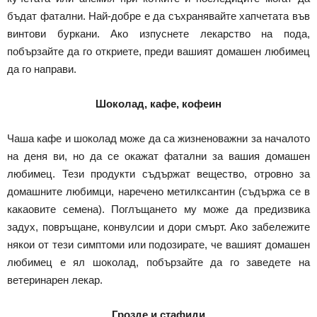
бъдат фатални. Най-добре е да съхранявайте хапчетата във
винтови буркани. Ако изпуснете лекарство на пода,
побързайте да го откриете, преди вашият домашен любимец
да го направи.
Шоколад, кафе, кофеин
Чаша кафе и шоколад може да са жизненоважни за началото
на деня ви, но да се окажат фатални за вашия домашен
любимец. Тези продукти съдържат вещество, отровно за
домашните любимци, наречено метилксантин (съдържа се в
какаовите семена). Поглъщането му може да предизвика
задух, повръщане, конвулсии и дори смърт. Ако забележите
някои от тези симптоми или подозирате, че вашият домашен
любимец е ял шоколад, побързайте да го заведете на
ветеринарен лекар.
Грозде и стафиди