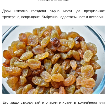
Дори няколко гроздови зърна могат да предизвикат
треперене, повръщане, бъбречна недостатъчност и летаргия.
Ето защо съхранявайте опасните храни в контейнери или