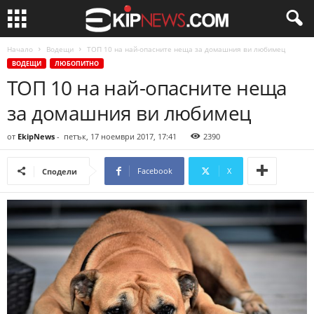
Начало
Водещи
ТОП 10 на най-опасните неща за домашния ви любимец
ВОДЕЩИ
ЛЮБОПИТНО
ТОП 10 на най-опасните неща
за домашния ви любимец
от
EkipNews
-
петък, 17 ноември 2017, 17:41
2390
Facebook
X
Сподели