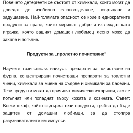
Повечето детергенти се състоят от химикали, които могат да
доведат до изобилно слюноотделяне, повръщане и
задушаване. Най-голямата опасност се крие в еднократните
продукти за пране, които миришат добре и изглеждат като
играчка, която вашият домашен любимец лесно може да
захапе и погълне.
Продукти за „пролетно почистване“
Научете този списък наизуст: препарати за почистване на
фурна, концентрирани почистващи препарати за тоалетни
чинии, химикали за миене на съдове и химикали за басейни.
Тези продукти могат да причинят химически изгаряния, ако се
погълнат или попаднат върху кожата и козината. Съвет:
Всеки шкаф, който съдържа тези продукти, трябва да бъде
защитен от домашни любимци, за да стопира
разузнавателните им импулси.