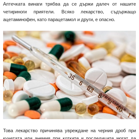
Аптечката винаги трябва да се държи далеч от нашите
четириноги приятели. Всяко лекарство, съдържащо
ацетаминофен, като парацетамол и други, е опасно.
Това лекарство причинява увреждане на черния дроб при
кучетата или анемия при котките и последиците могат да