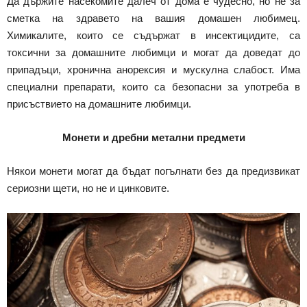
Да държите насекомите далеч от дома е чудесно, но не за
сметка на здравето на вашия домашен любимец.
Химикалите, които се съдържат в инсектицидите, са
токсични за домашните любимци и могат да доведат до
припадъци, хронична анорексия и мускулна слабост. Има
специални препарати, които са безопасни за употреба в
присъствието на домашните любимци.
Монети и дребни метални предмети
Някои монети могат да бъдат погълнати без да предизвикат
сериозни щети, но не и цинковите.