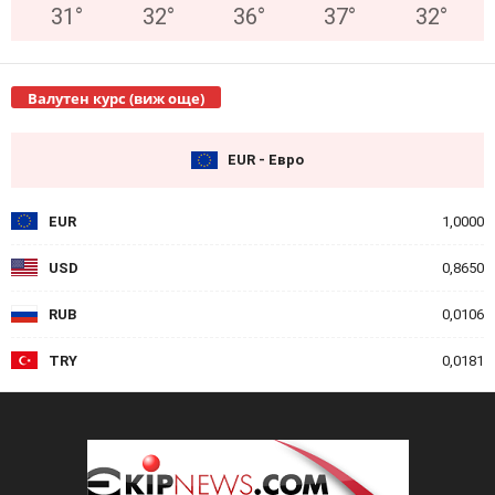
31
°
32
°
36
°
37
°
32
°
Валутен курс (виж още)
EUR - Евро
EUR
1,0000
USD
0,8650
RUB
0,0106
TRY
0,0181