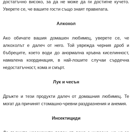
достатъчно високо, за да не може да ги достигне кучето.
Уверете се, че вашите гости също знаят правилата.
Алкохол
Ако обичате вашия домашен любимец, уверете се, че
алкохолът е далеч от него. Той уврежда черния дроб и
бъбреците, което води до анормална кръвна киселинност,
намалена координация, в най-лошите случаи сърдечна
недостатъчност, кома и смърт.
Лук и чесън
Дръжте и тези продукти далеч от домашния любимец. Те
могат да причинят стомашно-чревни раздразнения и анемия.
Инсектициди