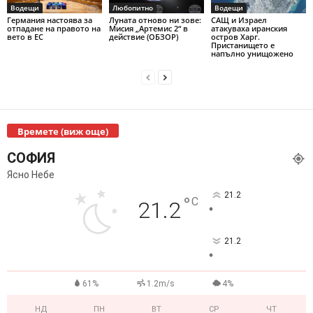
Водещи
Любопитно
Водещи
Германия настоява за
Луната отново ни зове:
САЩ и Израел
отпадане на правото на
Мисия „Артемис 2“ в
атакуваха иранския
вето в ЕС
действие (ОБЗОР)
остров Харг.
Пристанището е
напълно унищожено
Времете (виж още)
СОФИЯ
Ясно Небе
21.2
°
C
21.2
°
21.2
°
61%
1.2m/s
4%
НД
ПН
ВТ
СР
ЧТ