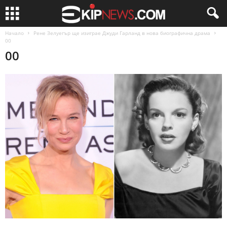
Начало
Рене Зелуегър ще изиграе Джуди Гарланд в нова биографична драма
00
00