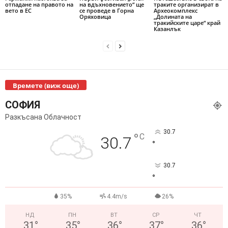
отпадане на правото на
на вдъхновението“ ще
траките организират в
вето в ЕС
се проведе в Горна
Археокомплекс
Оряховица
„Долината на
тракийските царе“ край
Казанлък
Времете (виж още)
СОФИЯ
Разкъсана Облачност
30.7
°
C
30.7
°
30.7
°
35%
4.4m/s
26%
НД
ПН
ВТ
СР
ЧТ
31
°
35
°
36
°
37
°
36
°