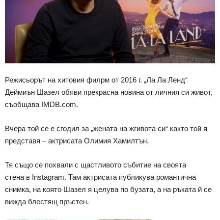
Режисьорът на хитовия филрм от 2016 г. „Ла Ла Ленд“
Деймиън Шазел обяви прекрасна новина от личния си живот,
съобщава IMDB.com.
Вчера той се е сгодил за „жената на жгивота си“ както той я
представя – актрисата Олимия Хамилтън.
Тя също се похвали с щастливото събитие на своята
стена в Instagram. Там актрисата публикува романтична
снимка, на която Шазел я целува по бузата, а на ръката й се
вижда блестящ пръстен.