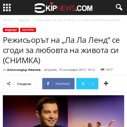
Начало
Водещи
Режисьорът на „Ла Ла Ленд“ се сгоди за любовта на живота
си...
ВОДЕЩИ
КУЛТУРА
Режисьорът на „Ла Ла Ленд“ се
сгоди за любовта на живота си
(СНИМКА)
от
Александър Иванов
-
вторник, 10 октомври 2017, 16:12
1417
Facebook
X
Сподели