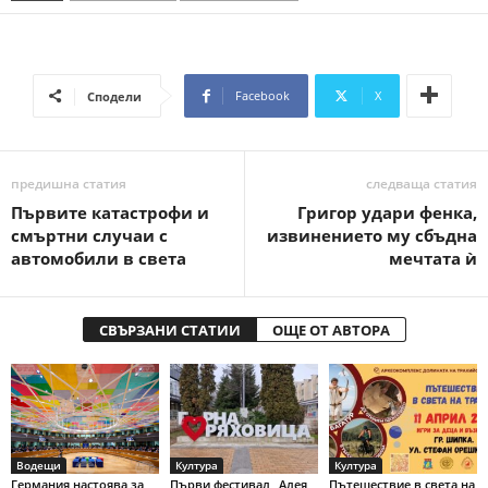
Facebook
X
Сподели
предишна статия
следваща статия
Първите катастрофи и
Григор удари фенка,
смъртни случаи с
извинението му сбъдна
автомобили в света
мечтата ѝ
СВЪРЗАНИ СТАТИИ
ОЩЕ ОТ АВТОРА
Водещи
Култура
Култура
Германия настоява за
Първи фестивал „Алея
Пътешествие в света на