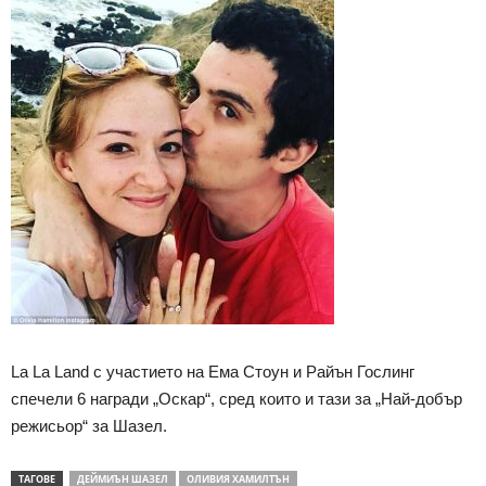
La La Land с участието на Ема Стоун и Райън Гослинг
спечели 6 награди „Оскар“, сред които и тази за „Най-добър
режисьор“ за Шазел.
ТАГОВЕ
ДЕЙМИЪН ШАЗЕЛ
ОЛИВИЯ ХАМИЛТЪН