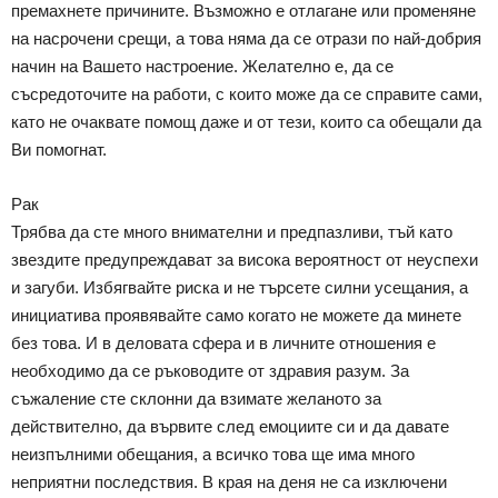
премахнете причините. Възможно е отлагане или променяне
на насрочени срещи, а това няма да се отрази по най-добрия
начин на Вашето настроение. Желателно е, да се
съсредоточите на работи, с които може да се справите сами,
като не очаквате помощ даже и от тези, които са обещали да
Ви помогнат.
Рак
Трябва да сте много внимателни и предпазливи, тъй като
звездите предупреждават за висока вероятност от неуспехи
и загуби. Избягвайте риска и не търсете силни усещания, а
инициатива проявявайте само когато не можете да минете
без това. И в деловата сфера и в личните отношения е
необходимо да се ръководите от здравия разум. За
съжаление сте склонни да взимате желаното за
действително, да вървите след емоциите си и да давате
неизпълними обещания, а всичко това ще има много
неприятни последствия. В края на деня не са изключени