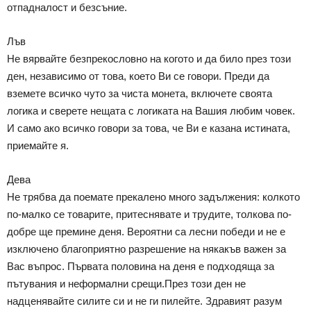
отпадналост и безсъние.
Лъв
Не вярвайте безпрекословно на когото и да било през този
ден, независимо от това, което Ви се говори. Преди да
вземете всичко чуто за чиста монета, включете своята
логика и сверете нещата с логиката на Вашия любим човек.
И само ако всичко говори за това, че Ви е казана истината,
приемайте я.
Дева
Не трябва да поемате прекалено много задължения: колкото
по-малко се товарите, притеснявате и трудите, толкова по-
добре ще премине деня. Вероятни са лесни победи и не е
изключено благоприятно разрешение на някакъв важен за
Вас въпрос. Първата половина на деня е подходяща за
пътувания и неформални срещи.През този ден не
надценявайте силите си и не ги пилейте. Здравият разум