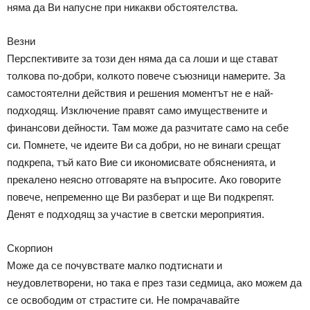
няма да Ви напусне при никакви обстоятелства.
Везни
Перспективите за този ден няма да са лоши и ще стават
толкова по-добри, колкото повече съюзници намерите. За
самостоятелни действия и решения моментът не е най-
подходящ. Изключение правят само имуществените и
финансови дейности. Там може да разчитате само на себе
си. Помнете, че идеите Ви са добри, но не винаги срещат
подкрепа, тъй като Вие си икономисвате обясненията, и
прекалено неясно отговаряте на въпросите. Ако говорите
повече, непременно ще Ви разберат и ще Ви подкрепят.
Денят е подходящ за участие в светски мероприятия.
Скорпион
Може да се почувствате малко подтиснати и
неудовлетворени, но така е през тази седмица, ако можем да
се освободим от страстите си. Не помрачавайте