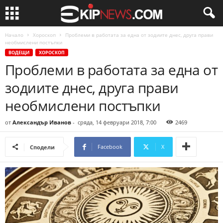
Начало
Хороскоп
Проблеми в работата за една от зодиите днес, друга прави
необмислени постъпки
ВОДЕЩИ
ХОРОСКОП
Проблеми в работата за една от
зодиите днес, друга прави
необмислени постъпки
от
Александър Иванов
-
сряда, 14 февруари 2018, 7:00
2469
Facebook
X
Сподели