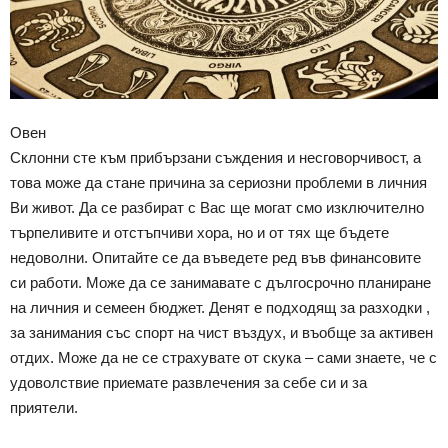
Овен
Склонни сте към прибързани съждения и несговорчивост, а
това може да стане причина за сериозни проблеми в личния
Ви живот. Да се разбират с Вас ще могат смо изключително
търпеливите и отстъпчиви хора, но и от тях ще бъдете
недоволни. Опитайте се да въведете ред във финансовите
си работи. Може да се занимавате с дългосрочно планиране
на личния и семеен бюджет. Денят е подходящ за разходки ,
за занимания със спорт на чист въздух, и въобще за активен
отдих. Може да не се страхувате от скука – сами знаете, че с
удоволствие приемате развлечения за себе си и за
приятели.