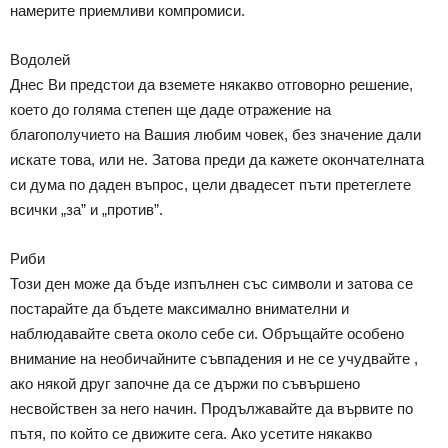
намерите приемливи компромиси.
Водолей
Днес Ви предстои да вземете някакво отговорно решение,
което до голяма степен ще даде отражение на
благополучието на Вашия любим човек, без значение дали
искате това, или не. Затова преди да кажете окончателната
си дума по даден въпрос, цели двадесет пъти претеглете
всички „за” и „против”.
Риби
Този ден може да бъде изпълнен със символи и затова се
постарайте да бъдете максимално внимателни и
наблюдавайте света около себе си. Обръщайте особено
внимание на необичайните съвпадения и не се учудвайте ,
ако някой друг започне да се държи по съвършено
несвойствен за него начин. Продължавайте да вървите по
пътя, по който се движите сега. Ако усетите някакво