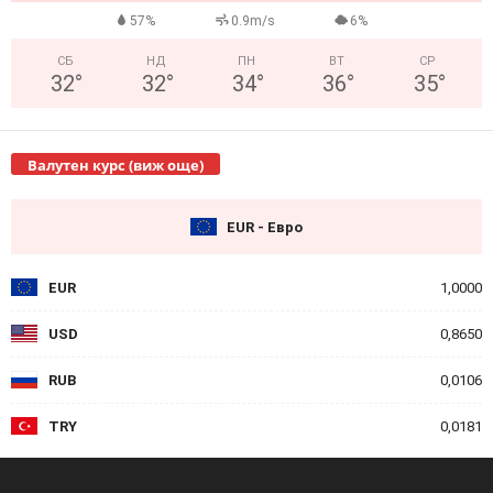
57%
0.9m/s
6%
СБ
НД
ПН
ВТ
СР
32
°
32
°
34
°
36
°
35
°
Валутен курс (виж още)
EUR - Евро
EUR
1,0000
USD
0,8650
RUB
0,0106
TRY
0,0181