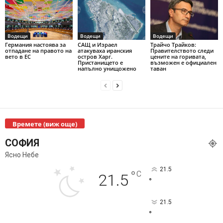
Водещи
Водещи
Водещи
Германия настоява за
САЩ и Израел
Трайчо Трайков:
отпадане на правото на
атакуваха иранския
Правителството следи
вето в ЕС
остров Харг.
цените на горивата,
Пристанището е
възможен е официален
напълно унищожено
таван
Времете (виж още)
СОФИЯ
Ясно Небе
21.5
°
C
21.5
°
21.5
°