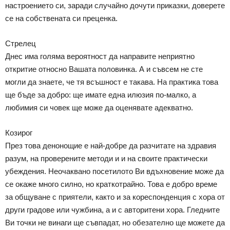
настроението си, заради случайно дочути приказки, доверете
се на собствената си преценка.
Стрелец
Днес има голяма вероятност да направите неприятно
откритие относно Вашата половинка. А и съвсем не сте
могли да знаете, че тя всъшност е такава. На практика това
ще бъде за добро: ще имате една илюзия по-малко, а
любимия си човек ще може да оценявате адекватно.
Козирог
През това денонощие е най-добре да разчитате на здравия
разум, на проверените методи и и на своите практически
убеждения. Неочаквано посетилото Ви вдъхновение може да
се окаже много силно, но краткотрайно. Това е добро време
за общуване с приятели, както и за кореспонденция с хора от
други градове или чужбина, а и с авторитени хора. Гледните
Ви точки не винаги ще съвпадат, но обезателно ще можете да