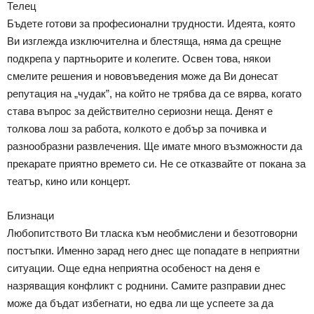
Телец
Бъдете готови за професионални трудности. Идеята, която
Ви изглежда изключителна и блестяща, няма да срещне
подкрепа у партньорите и колегите. Освен това, някои
смелите решения и нововъведения може да Ви донесат
репутация на „чудак”, на който не трябва да се вярва, когато
става въпрос за действително сериозни неща. Денят е
толкова лош за работа, колкото е добър за почивка и
разнообразни развлечения. Ще имате много възможности да
прекарате приятно времето си. Не се отказвайте от покана за
театър, кино или концерт.
Близнаци
Любопитството Ви тласка към необмислени и безотговорни
постъпки. Именно зарад него днес ще попадате в неприятни
ситуации. Още една неприятна особеност на деня е
назряващия конфликт с роднини. Самите разправии днес
може да бъдат избегнати, но едва ли ще успеете за да