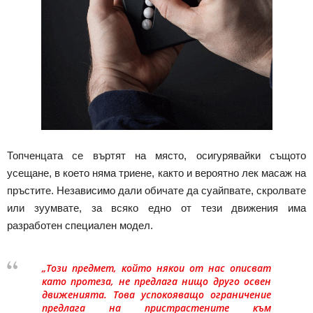
Топченцата се въртят на място, осигурявайки същото
усещане, в което няма триене, както и вероятно лек масаж на
пръстите. Независимо дали обичате да суайпвате, скролвате
или зуумвате, за всяко едно от тези движения има
разработен специален модел.
„Този предмет, който някои от нас описват
като протеза, не предлага нищо друго освен
движенията. Това успокояващо ограничение
предлага на пристрастените към