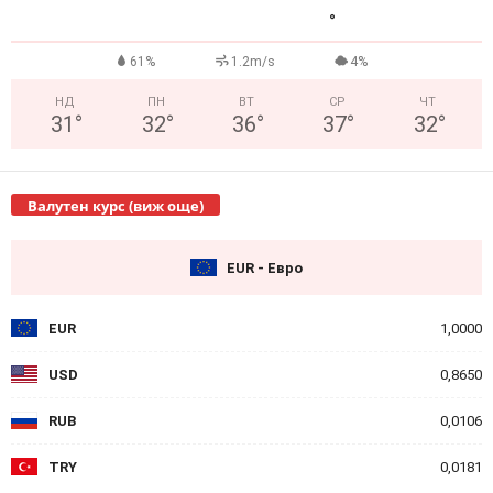
°
61%
1.2m/s
4%
НД
ПН
ВТ
СР
ЧТ
31
°
32
°
36
°
37
°
32
°
Валутен курс (виж още)
EUR - Евро
EUR
1,0000
USD
0,8650
RUB
0,0106
TRY
0,0181