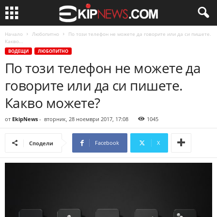
Начало
Любопитно
По този телефон не можете да говорите или да си пишете.
Какво...
ВОДЕЩИ
ЛЮБОПИТНО
По този телефон не можете да
говорите или да си пишете.
Какво можете?
от
EkipNews
-
вторник, 28 ноември 2017, 17:08
1045
Facebook
X
Сподели