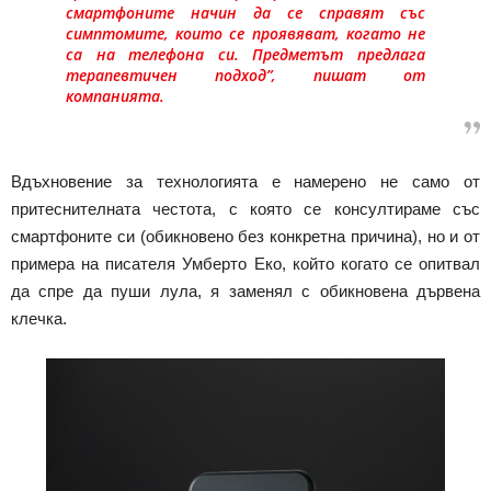
смартфоните начин да се справят със
симптомите, които се проявяват, когато не
са на телефона си. Предметът предлага
терапевтичен подход”, пишат от
компанията.
Вдъхновение за технологията е намерено не само от
притеснителната честота, с която се консултираме със
смартфоните си (обикновено без конкретна причина), но и от
примера на писателя Умберто Еко, който когато се опитвал
да спре да пуши лула, я заменял с обикновена дървена
клечка.