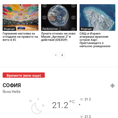
Водещи
Любопитно
Водещи
Германия настоява за
Луната отново ни зове:
САЩ и Израел
отпадане на правото на
Мисия „Артемис 2“ в
атакуваха иранския
вето в ЕС
действие (ОБЗОР)
остров Харг.
Пристанището е
напълно унищожено
Времете (виж още)
СОФИЯ
Ясно Небе
21.2
°
C
21.2
°
21.2