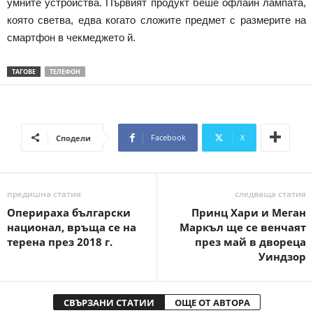
умните устройства. Първият продукт беше офлайн лампата,
която светва, едва когато сложите предмет с размерите на
смартфон в чекмеджето й.
ТАГОВЕ
ТЕЛЕФОН
Facebook
X
Сподели
предишна статия
следваща статия
Оперираха български
Принц Хари и Меган
национал, връща се на
Маркъл ще се венчаят
терена през 2018 г.
през май в двореца
Уиндзор
СВЪРЗАНИ СТАТИИ
ОЩЕ ОТ АВТОРА