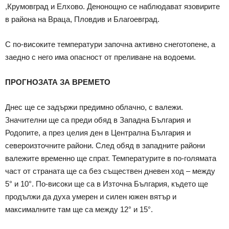
,Крумовград и Елхово. Денонощно се наблюдават язовирите
в района на Враца, Пловдив и Благоевград.
С по-високите температури започна активно снеготопене, а
заедно с него има опасност от преливане на водоеми.
ПРОГНОЗАТА ЗА ВРЕМЕТО
Днес ще се задържи предимно облачно, с валежи.
Значителни ще са преди обяд в Западна България и
Родопите, а през целия ден в Централна България и
североизточните райони. След обяд в западните райони
валежите временно ще спрат. Температурите в по-голямата
част от страната ще са без съществен дневен ход – между
5° и 10°. По-високи ще са в Източна България, където ще
продължи да духа умерен и силен южен вятър и
максималните там ще са между 12° и 15°.