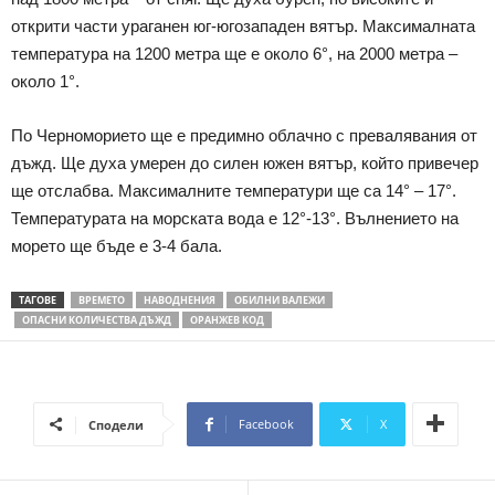
открити части ураганен юг-югозападен вятър. Максималната
температура на 1200 метра ще е около 6°, на 2000 метра –
около 1°.
По Черноморието ще е предимно облачно с превалявания от
дъжд. Ще духа умерен до силен южен вятър, който привечер
ще отслабва. Максималните температури ще са 14° – 17°.
Температурата на морската вода е 12°-13°. Вълнението на
морето ще бъде е 3-4 бала.
ТАГОВЕ
ВРЕМЕТО
НАВОДНЕНИЯ
ОБИЛНИ ВАЛЕЖИ
ОПАСНИ КОЛИЧЕСТВА ДЪЖД
ОРАНЖЕВ КОД
Facebook
X
Сподели