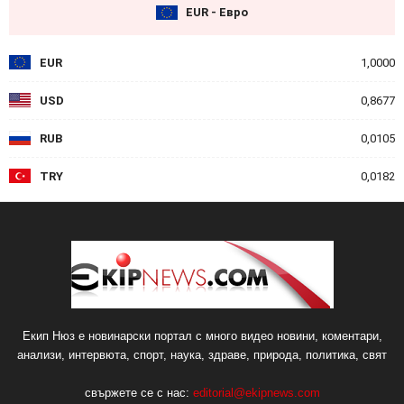
EUR - Евро
EUR
1,0000
USD
0,8677
RUB
0,0105
TRY
0,0182
Екип Нюз е новинарски портал с много видео новини, коментари,
анализи, интервюта, спорт, наука, здраве, природа, политика, свят
свържете се с нас:
editorial@ekipnews.com