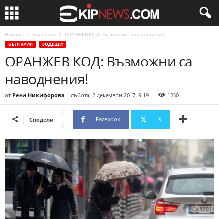
Начало
България
ОРАНЖЕВ КОД: Възможни са наводнения!
БЪЛГАРИЯ
ВОДЕЩИ
ОРАНЖЕВ КОД: Възможни са
наводнения!
от
Рени Никифорова
-
събота, 2 декември 2017, 9:19
1280
Facebook
X
Сподели