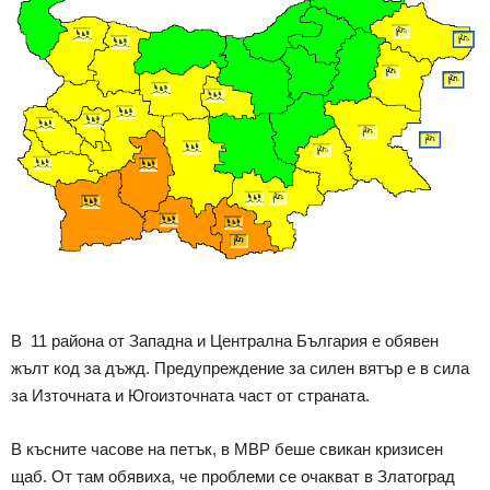
В 11 района от Западна и Централна България е обявен
жълт код за дъжд. Предупреждение за силен вятър е в сила
за Източната и Югоизточната част от страната.
В късните часове на петък, в МВР беше свикан кризисен
щаб. От там обявиха, че проблеми се очакват в Златоград