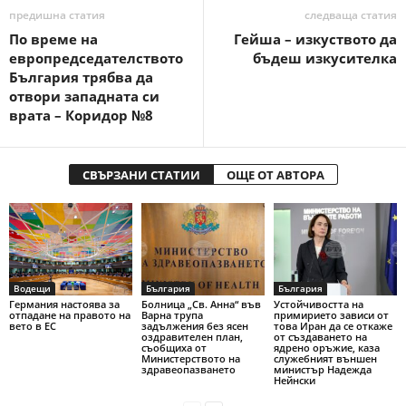
предишна статия
следваща статия
По време на
Гейша – изкуството да
европредседателството
бъдеш изкусителка
България трябва да
отвори западната си
врата – Коридор №8
СВЪРЗАНИ СТАТИИ
ОЩЕ ОТ АВТОРА
Водещи
България
България
Германия настоява за
Болница „Св. Анна“ във
Устойчивостта на
отпадане на правото на
Варна трупа
примирието зависи от
вето в ЕС
задължения без ясен
това Иран да се откаже
оздравителен план,
от създаването на
съобщиха от
ядрено оръжие, каза
Министерството на
служебният външен
здравеопазването
министър Надежда
Нейнски