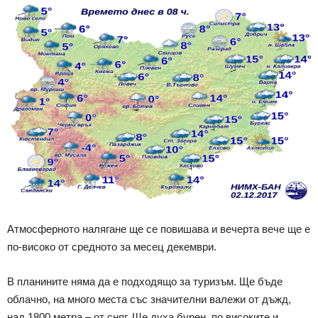
Атмосферното налягане ще се повишава и вечерта вече ще е
по-високо от средното за месец декември.
В планините няма да е подходящо за туризъм. Ще бъде
облачно, на много места със значителни валежи от дъжд,
над 1800 метра – от сняг. Ще духа бурен, по високите и