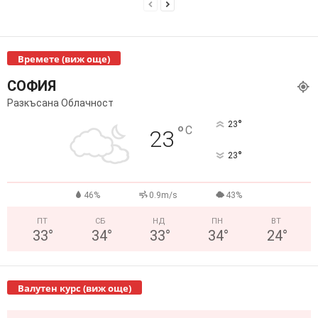
Времете (виж още)
СОФИЯ
Разкъсана Облачност
°
23
°
C
23
°
23
46%
0.9m/s
43%
ПТ
СБ
НД
ПН
ВТ
33
°
34
°
33
°
34
°
24
°
Валутен курс (виж още)