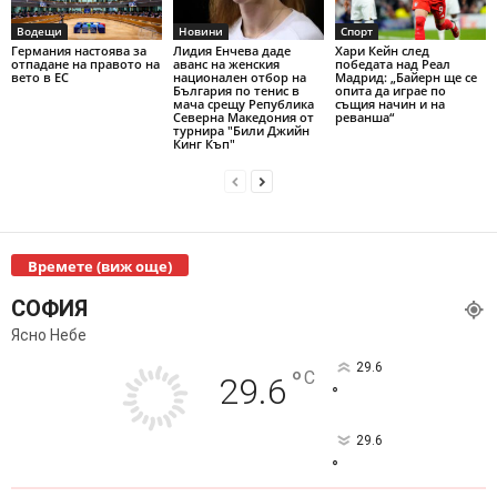
Водещи
Новини
Спорт
Германия настоява за
Лидия Енчева даде
Хари Кейн след
отпадане на правото на
аванс на женския
победата над Реал
вето в ЕС
национален отбор на
Мадрид: „Байерн ще се
България по тенис в
опита да играе по
мача срещу Република
същия начин и на
Северна Македония от
реванша“
турнира "Били Джийн
Кинг Къп"
Времете (виж още)
СОФИЯ
Ясно Небе
29.6
°
C
29.6
°
29.6
°