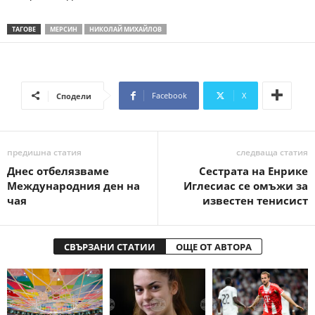
ТАГОВЕ
МЕРСИН
НИКОЛАЙ МИХАЙЛОВ
Facebook
X
Сподели
предишна статия
следваща статия
Днес отбелязваме
Сестрата на Енрике
Международния ден на
Иглесиас се омъжи за
чая
известен тенисист
СВЪРЗАНИ СТАТИИ
ОЩЕ ОТ АВТОРА