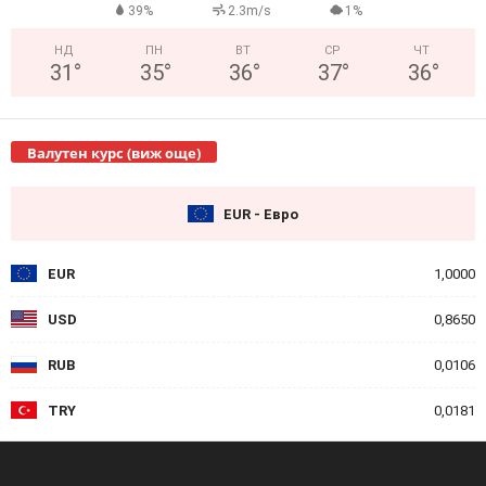
39%
2.3m/s
1%
НД
ПН
ВТ
СР
ЧТ
31
°
35
°
36
°
37
°
36
°
Валутен курс (виж още)
EUR - Евро
EUR
1,0000
USD
0,8650
RUB
0,0106
TRY
0,0181