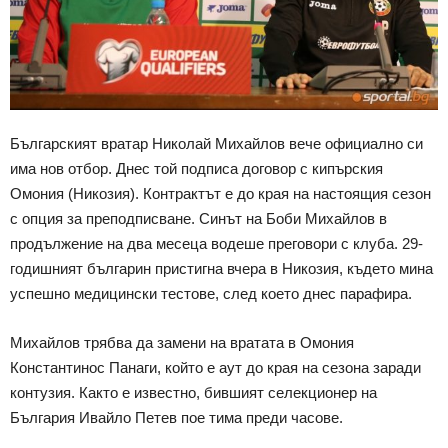
Българският вратар Николай Михайлов вече официално си
има нов отбор. Днес той подписа договор с кипърския
Омония (Никозия). Контрактът е до края на настоящия сезон
с опция за преподписване. Синът на Боби Михайлов в
продължение на два месеца водеше преговори с клуба. 29-
годишният българин пристигна вчера в Никозия, където мина
успешно медицински тестове, след което днес парафира.
Михайлов трябва да замени на вратата в Омония
Константинос Панаги, който е аут до края на сезона заради
контузия. Както е известно, бившият селекционер на
България Ивайло Петев пое тима преди часове.