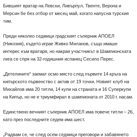
Бившият вратар на Левски, Ливърпул, Твенте, Верона и
Мерсин бе без отбор от месец май, когато напусна турския
тим.
Преди няколко седмици градският съперник АПОЕЛ
(Никозия), където играе Живко Миланов, също имаше
интерес към вратаря, но накрая участникът в Шампионската
лига се спря на 32-годишния испанец Сесило Перес.
„Детелините“ заемат осмо място след първите 14 кръга на
кипърското първенство с актив от 19 точки. Новият клуб на
Михайлов има 20 титли, 14 купи на страната и 16 Суперкупи
на Кипър, но не е триумфирал в шампионата от 2010 г. насам.
Единствено вечният съперник АПОЕЛ има повече титли – 26,
като през последните седем има шест.
„Радвам се, че след осем седмици преговори и забавянето