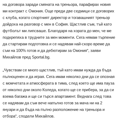
на договора заради смяната на треньора, парафирах новия
ми контракт с Омония. Още преди две седмици се договорих
с клуба, когато спортният директор и тогавашният треньор
дойдоха на разговор с мен в София. Щастлив съм, тъй като
футболът ми липсваше. Благодаря на хората до мен, че ме
подкрепяха в трудните за мен моменти. Сега нямам търпение
да стартирам подготовка и се надявам най-скоро време да
съм на 100% готов и да дебютирам за Омония“, заяви
Михайлов пред Sportal.bg.
„Чувствам се много щастлив, тъй като имам нужда да бъда
пълноценен и да играя. Сега имам няколко дни да се опозная
с момчетата и атмосферата в тима, след което ще има пауза
от няколко дни около Коледа, когато ще се прибера, за да си
взема багажа и ще си търся апартамент. Веднага след това
се надявам да съм вече напълно готов за мача ни на 2
януари и да бъда на пълно разположение на треньора и
отбора“, сподели Михайлов.