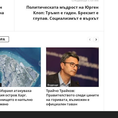
следваща статия
н
Политическата мъдрост на Юрген
на
Клоп: Тръмп е гаден. Брекзит е
глупав. Социализмът е върхът
ОРА
и
Водещи
Израел атакуваха
Трайчо Трайков:
ия остров Харг.
Правителството следи цените
анището е напълно
на горивата, възможен е
жено
официален таван