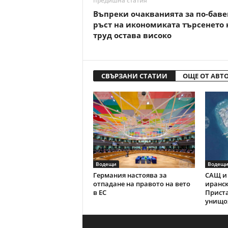
предишна статия
Въпреки очакванията за по-баве
ръст на икономиката търсенето 
труд остава високо
СВЪРЗАНИ СТАТИИ
ОЩЕ ОТ АВТ
Водещи
Водещ
Германия настоява за
САЩ и 
отпадане на правото на вето
иранск
в ЕС
Прист
унищо