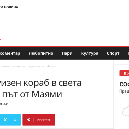
ТИ НОВИНА
Коментар
Любопитно
Пари
Култура
Спорт
 света отплава за първи път от Маями
Вр
изен кораб в света
СО
 път от Маями
Пред
441
X
Pinterest