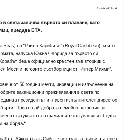
Снимка: БТА
 в света започва първото си плаване, като
ями, предаде БТА.
he Seas) на “Ройъл Карибиън” (Royal Caribbean), който
кърмата, напуска Южна Флорида за първото си
 Корабът беше официално кръстен във вторник с
ел Меси и неговите съотборници от „Интер Маями“.
овече от 50 години мечти, иновации и изпълнение на
обрите ваканционни преживявания в света по
 седмица президентът и главен изпълнителен директор
бърти. „Това е най-добрата семейна ваканция за
роменя статуквото във фамилните пътувания и сбъдва
и на борда.“
рабът “Айкон ъв дъ Сийс” е показан за първи път през