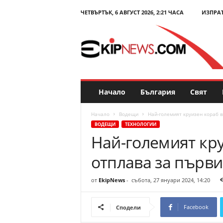
ЧЕТВЪРТЪК, 6 АВГУСТ 2026, 2:21 ЧАСА
ИЗПРА
E
k
i
p
N
e
w
s
Начало
България
Свят
.
c
Начало
Водещи
Най-големият круизен кораб в
o
ВОДЕЩИ
ТЕХНОЛОГИИ
m
Най-големият кру
–
Н
отплава за първи
о
в
и
от
EkipNews
-
събота, 27 януари 2024, 14:20
н
и
Facebook
Сподели
и
к