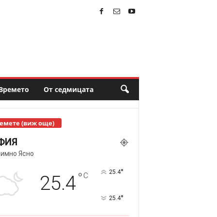
Времето
От седмицата
емете (виж още)
ФИЯ
имно Ясно
°
25.4
°
C
25.4
°
25.4