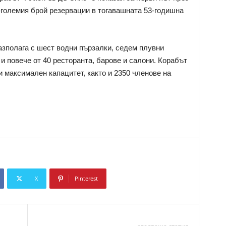
й-големия брой резервации в тогавашната 53-годишна
азполага с шест водни пързалки, седем плувни
и повече от 40 ресторанта, барове и салони. Корабът
 максимален капацитет, както и 2350 членове на
X
Pinterest
Copy URL