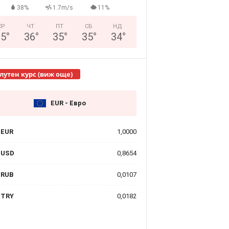
38%
1.7m/s
11%
СР
ЧТ
ПТ
СБ
НД
25
°
36
°
35
°
35
°
34
°
лутен курс (виж още)
EUR - Евро
EUR
1,0000
USD
0,8654
RUB
0,0107
TRY
0,0182