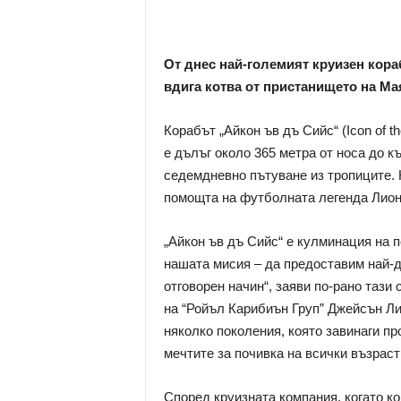
От днес най-големият круизен кораб
вдига котва от пристанището на Ма
Корабът „Айкон ъв дъ Сийс“ (Icon of t
е дълъг около 365 метра от носа до 
седемдневно пътуване из тропиците.
помощта на футболната легенда Лион
„Айкон ъв дъ Сийс“ е кулминация на п
нашата мисия – да предоставим най-д
отговорен начин“, заяви по-рано тази
на “Ройъл Карибиън Груп” Джейсън Ли
няколко поколения, която завинаги п
мечтите за почивка на всички възраст
Според круизната компания, когато ко