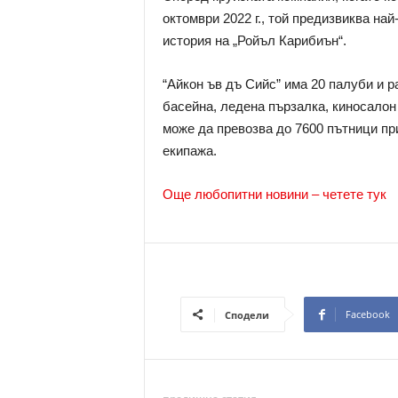
октомври 2022 г., той предизвиква на
история на „Ройъл Карибиън“.
“Айкон ъв дъ Сийс” има 20 палуби и р
басейна, ледена пързалка, киносалон 
може да превозва до 7600 пътници при
екипажа.
Още любопитни новини – четете тук
Facebook
Сподели