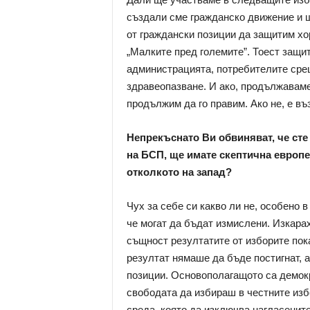
създали сме гражданско движение и 
от граждански позиции да защитим хо
„Малките пред големите”. Тоест защи
администрацията, потребителите сре
здравеопазване. И ако, продължаваме
продължим да го правим. Ако не, е в
Непрекъснато Ви обвиняват, че сте 
на БСП, ще имате скептична европей
отколкото на запад?
Чух за себе си какво ли не, особено 
че могат да бъдат измислени. Изкарах
същност резултатите от изборите пока
резултат нямаше да бъде постигнат, 
позиции. Основополагащото са демок
свободата да избираш в честните изб
среда, която да изключва нагласенит