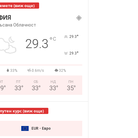
емете (виж още)
ФИЯ
ъсана Облачност
°
29.3
°
C
29.3
°
29.3
33%
0.6m/s
32%
ЧТ
ПТ
СБ
НД
ПН
29
°
33
°
33
°
33
°
35
°
лутен курс (виж още)
EUR - Евро