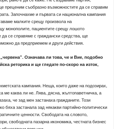
ще преценим съобразно възможностите да се справим
рата. Започнахме и първата си национална кампания
таваме малките срещу произвола на
щу монополите, пациентите срещу лошото
 да се справяме с граждански средства, ще
ъзможно да предприемем и други действия.
„червена”. Означава ли това, че и Вие, подобно
ска реторика и ще гледате по-скоро на изток,
в кметската кампания. Неща, които даже на подозирах,
а ме каква ли не. Лява, дясна, жълтопаветничка, а
заха, че зад мен застанаха гражданите. Този
ако бяха застанала зад някакви партийно-политически
ратичните ценности. Свободата на словото,
ори, свободната пазарна икономика, честната бизнес
е обществени поръчки.