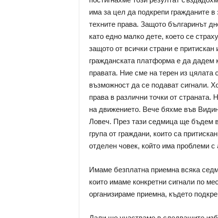
има за цел да подкрепи гражданите в 
техните права. Защото българинът дне
като едно малко дете, което се страху
защото от всички страни е притискан 
гражданската платформа е да дадем ку
правата. Ние сме на терен из цялата 
възможност да се подават сигнали. Х
права в различни точки от страната. 
на движението. Вече бяхме във Видин
Ловеч. През тази седмица ще бъдем в
група от граждани, които са притискан
отделен човек, който има проблеми с
Имаме безплатна приемна всяка седми
които имаме конкретни сигнали по мес
организираме приемна, където подкре
Дали ще участваме в следващите избо