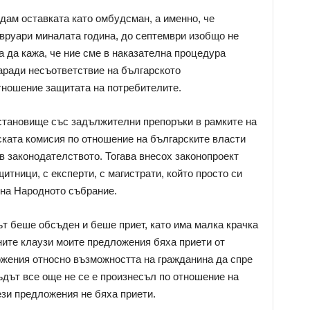
дам оставката като омбудсман, а именно, че
вруари миналата година, до септември изобщо не
а да кажа, че ние сме в наказателна процедура
аради несъответствие на българското
тношение защитата на потребителите.
становище със задължителни препоръки в рамките на
ската комисия по отношение на българските власти
в законодателството. Тогава внесох законопроект
итници, с експерти, с магистрати, който просто си
на Народното събрание.
ът беше обсъден и беше приет, като има малка крачка
ите клаузи моите предложения бяха приети от
ожения относно възможността на гражданина да спре
ъдът все още не се е произнесъл по отношение на
ези предложения не бяха приети.