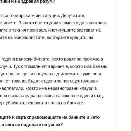
тики и на здравия разум?
т са българските институции. Депутатите,
осъдието. Защото институциите вместо да защитават
ите и техния произвол, институциите застават на
ата на монополистите, на бързите кредити, на
 години въпреки битката, която водят за промяна в
случи. Тук оптималният вариант е, когато има баланс
ащитени, че ще си получават дължимите суми, но и
ол, от това да бъдат съдени за несъществуващи
 надплатили, когато има неравноправни клаузи в
 при всяка следваща смяна на закона е един и същ.
 публиката, решават в полза на банките.
ците и свръхправомощията на банките и като
 а сега се надявате на успех?