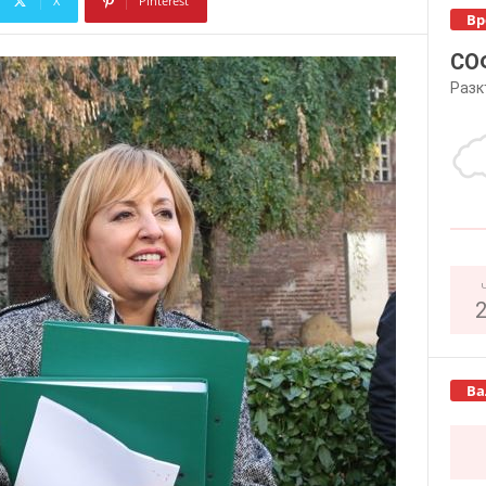
X
Pinterest
Вр
Copy URL
СО
Разк
Ва