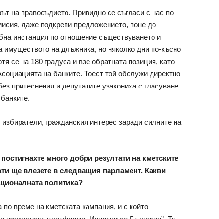
ът на правосъдието. Привидно се съгласи с нас по
мисия, даже подкрепи предложението, поне до
ебна инстанция по отношение съществуването и
ва имуществото на длъжника, но няколко дни по-късно
тя се на 180 градуса и взе обратната позиция, като
Асоциацията на банките. Тоест той обслужи директно
без притеснения и депутатите узакониха с гласуване
 банките.
 избиратели, гражданския интерес заради силните на
постигнахте много добри резултати на кметските
ати ще влезете в следващия парламент. Какви
националната политика?
а по време на кметската кампания, и с който
е гражданска платформа „Изправи се България”. Тя