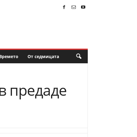
Времето
От седмицата
в предаде