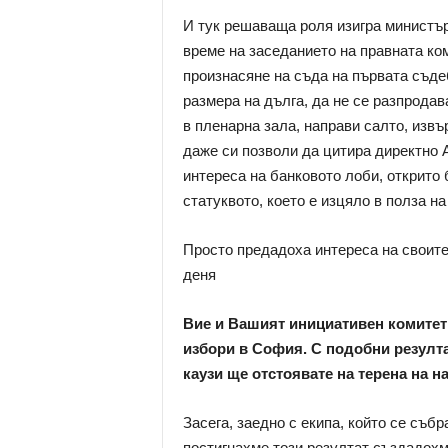
И тук решаваща роля изигра министър
време на заседанието на правната ко
произнасяне на съда на първата съд
размера на дълга, да не се разпрода
в пленарна зала, направи салто, извър
даже си позволи да цитира директно 
интереса на банковото лоби, открито 
статуквото, което е изцяло в полза на
Просто предадоха интереса на своите
деня
Вие и Вашият инициативен комитет 
избори в София. С подобни резулт
каузи ще отстоявате на терена на 
Засега, заедно с екипа, който се събр
постигнахме този резултат създадохм