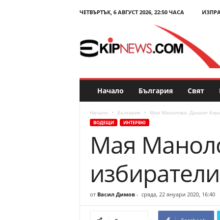
ЧЕТВЪРТЪК, 6 АВГУСТ 2026, 22:50 ЧАСА
ИЗПР
E
k
i
p
N
e
w
s
Начало
България
Свят
.
c
Начало
България
Мая Манолова: Данаил Кири
o
ВОДЕЩИ
ИНТЕРВЮ
m
Мая Маноло
–
Н
о
избиратели
в
и
н
от
Васил Димов
-
сряда, 22 януари 2020, 16:40
и
и
к