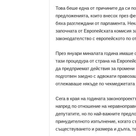
Това беше една от причините да си по
предложенията, които внесох през фе
бяха разглеждани от парламента. Нек
започната от Европейската комисия з
законодателство с европейското по о
През януари миналата година имаше 
тази процедура от страна на Европей
да предприемат действия за промени 
подготвен заедно с адвокати правозащ
отлежаваше някъде по чекмеджетата 
Сега в края на годината законопроект
напред по отношение на неравноправн
депутатите, но по най-важните предл
принудителното изпълнение, когато с
съществуването и размера и дълга, т