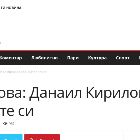
АТИ НОВИНА
Коментар
Любопитно
Пари
Култура
Спорт
лов предаде избирателите си
ва: Данаил Кирило
те си
967