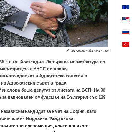
На снимката: Мая Манолова
5 г. в гр. Кюстендил. Завършва магистратура по
 магистратура в УНСС по право.
а като адвокат в Адвокатска колегия в
р на Адвокатския съвет в града.
Манолова беше депутат от листата на БСП. На 30
а за национален омбудсман на България със 129
независим кандидат за кмет на София, като
адоначалник Йорданка Фандъкова.
зключителни правомощия, които понякога