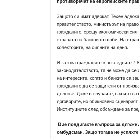
противоречат на европейските прак
Защото си имат адвокат. Техен адвока
правителството, министърът на прав
гражданите, срещу икономически силн
страната на банковото лоби. На стран
колекторите, на силните на деня.
И затова гражданите в последните 7-8
законодателството, тя не може да се 
на интересите, когато и банките са з
гражданите да се защитени от произв
дългове. Даже в случаите, в които са
договорите, но обикновено сценарият
Институциите след обсъждане за пред
Вие повдигахте въпроса за длъжни
омбудсман. Защо тогава не успяхте,