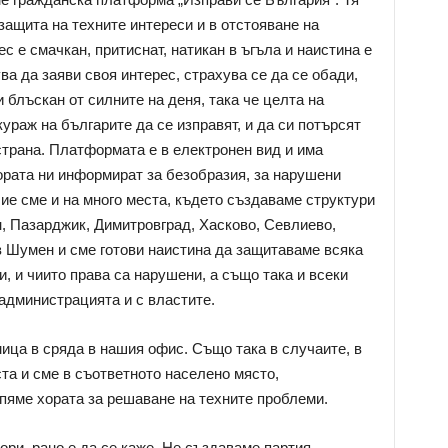
защита на техните интереси и в отстояване на
с е смачкан, притиснат, натикан в ъгъла и наистина е
ва да заяви своя интерес, страхува се да се обади,
и блъскан от силните на деня, така че целта на
раж на българите да се изправят, и да си потърсят
страна. Платформата е в електронен вид и има
ората ни информират за безобразия, за нарушени
Ние сме и на много места, където създаваме структури
, Пазарджик, Димитровград, Хасково, Севлиево,
 Шумен и сме готови наистина да защитаваме всяка
и, и чиито права са нарушени, а също така и всеки
 администрацията и с властите.
ца в сряда в нашия офис. Също така в случаите, в
та и сме в съответното населено място,
пяме хората за решаване на техните проблеми.
ри, рано е да се каже. Не създаваме партия,