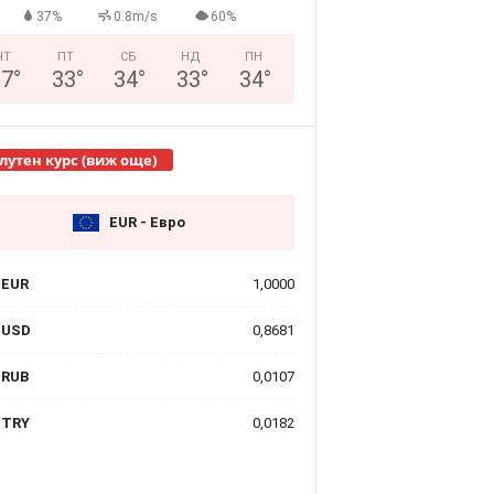
37%
0.8m/s
60%
ЧТ
ПТ
СБ
НД
ПН
27
°
33
°
34
°
33
°
34
°
лутен курс (виж още)
EUR - Евро
EUR
1,0000
USD
0,8681
RUB
0,0107
TRY
0,0182