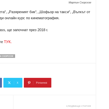
Мартин Скорсезе
а“, „Разяреният бик“, „Шофьор на такси“, „Вълкът от
ди онлайн курс по кинематография.
ss, ще започнат през 2018 г.
те
ТУК.
Н СКОРСЕЗЕ
X
Pinterest
Copy URL
следваща статия