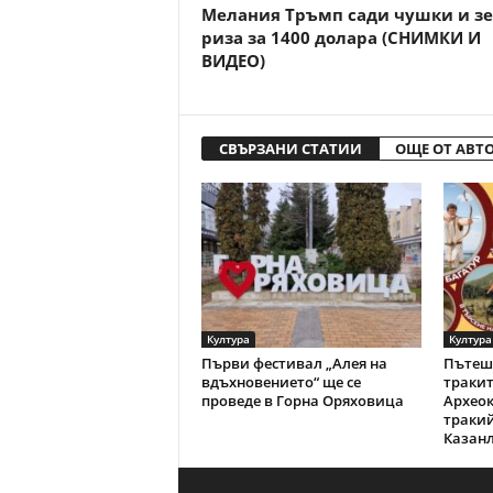
Мелания Тръмп сади чушки и зе
риза за 1400 долара (СНИМКИ И
ВИДЕО)
СВЪРЗАНИ СТАТИИ
ОЩЕ ОТ АВТ
Култура
Култура
Първи фестивал „Алея на
Пътеше
вдъхновението“ ще се
тракит
проведе в Горна Оряховица
Археок
тракий
Казан