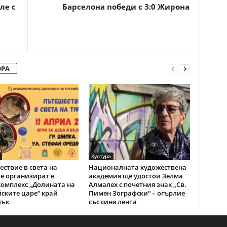
ле с
Барселона победи с 3:0 Жирона
ОРА
Култура
ствие в света на
Националната художествена
е организират в
академия ще удостои Зелма
омплекс „Долината на
Алмалех с почетния знак „Св.
ските царе“ край
Пимен Зографски“ – огърлие
лък
със синя лента