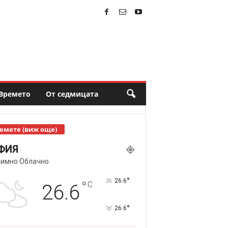
Времето
От седмицата
емете (виж още)
ФИЯ
имно Облачно
°
26.6
°
C
26.6
°
26.6