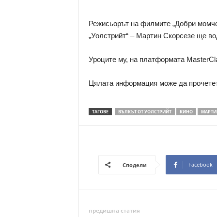
Режисьорът на филмите „Добри момчет
„Уолстрийт“ – Мартин Скорсезе ще во
Уроците му, на платформата MasterCla
Цялата информация може да прочете
ТАГОВЕ
ВЪЛКЪТ ОТ УОЛСТРИЙТ
КИНО
МАРТИ
Facebook
Сподели
предишна статия