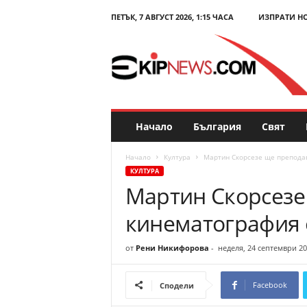
ПЕТЪК, 7 АВГУСТ 2026, 1:15 ЧАСА
ИЗПРАТИ Н
E
k
i
p
N
e
w
s
Начало
България
Свят
.
c
Начало
Култура
Мартин Скорсезе ще препода
o
КУЛТУРА
m
Мартин Скорсезе
–
Н
кинематография
о
в
и
от
Рени Никифорова
-
неделя, 24 септември 20
н
и
Facebook
Сподели
и
к