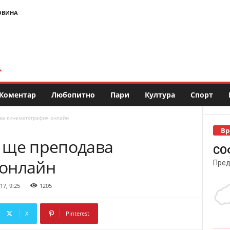
ОВИНА
Коментар
Любопитно
Пари
Култура
Спорт
ва кинематография онлайн
Вр
 ще преподава
СО
 онлайн
Пред
17, 9:25
1205
X
Pinterest