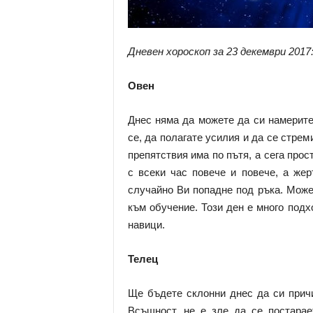
Дневен хороскоп за 23 декември 2017
Овен
Днес няма да можете да си намерите
се, да полагате усилия и да се стрем
препятствия има по пътя, а сега про
с всеки час повече и повече, а жер
случайно Ви попадне под ръка. Може
към обучение. Този ден е много под
навици.
Телец
Ще бъдете склонни днес да си причи
Всъщност, не е зле да се постарае