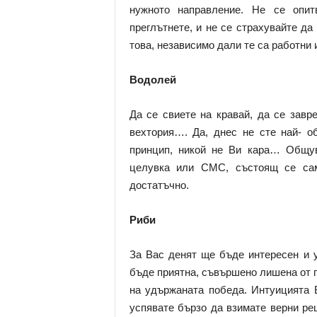
нужното направление. Не се опит
преглътнете, и не се страхувайте да
това, независимо дали те са работни 
Водолей
Да се свиете на кравай, да се завр
вехтория…. Да, днес не сте най- о
принцип, никой не Ви кара… Общу
целувка или СМС, състоящ се сам
достатъчно.
Риби
За Вас денят ще бъде интересен и у
бъде приятна, съвършено лишена от п
на удържаната победа. Интуицията 
успявате бързо да взимате верни ре