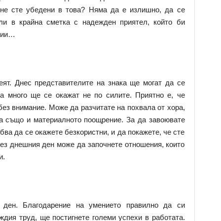
не сте убедени в това? Няма да е излишно, да се
ли в крайна сметка с надежден приятел, който би
ции…
ят. Днес представителите на знака ще могат да се
а много ще се окажат не по силите. Приятно е, че
ез внимание. Може да разчитате на похвала от хора,
 а също и материалното поощрение. За да завоювате
бва да се окажете безкористни, и да покажете, че сте
рез днешния ден може да започнете отношения, които
и.
ден. Благодарение на умението правилно да си
ждия труд, ще постигнете големи успехи в работата.