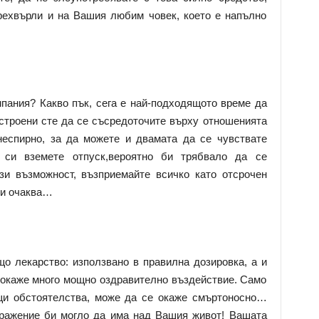
рехвърли и на Вашия любим човек, което е напълно
пания? Какво пък, сега е най-подходящото време да
астроени сте да се съсредоточите върху отношенията
неспирно, за да можете и двамата да се чувствате
си вземете отпуск,вероятно би трябвало да се
зи възможност, възприемайте всичко като отсрочен
ви очаква…
о лекарство: използвано в правилна дозировка, а и
 окаже много мощно оздравително въздействие. Само
щи обстоятелства, може да се окаже смъртоносно…
тражение би могло да има над Вашия живот! Вашата