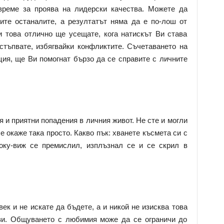
време за проява на лидерски качества. Можете да
ите останалите, а резултатът няма да е по-лош от
и това отлично ще усещате, кога натискът Ви става
стъпвате, избягвайки конфликтите. Съчетаването на
ция, ще Ви помогнат бързо да се справите с личните
 и приятни попадения в личния живот. Не сте и могли
е окаже така просто. Какво пък: хванете късмета си с
оку-виж се премислил, изплъзнал се и се скрил в
ек и не искате да бъдете, а и никой не изисква това
ави. Общуването с любимия може да се ограничи до