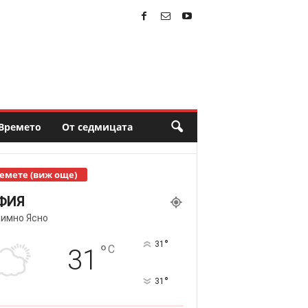
Времето
От седмицата
емете (виж още)
ФИЯ
имно Ясно
°
31
°
C
31
°
31