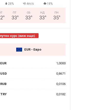
28%
4m/s
18%
ЧТ
ПТ
СБ
НД
ПН
32
°
33
°
33
°
33
°
35
°
лутен курс (виж още)
EUR - Евро
EUR
1,0000
USD
0,8671
RUB
0,0106
TRY
0,0182