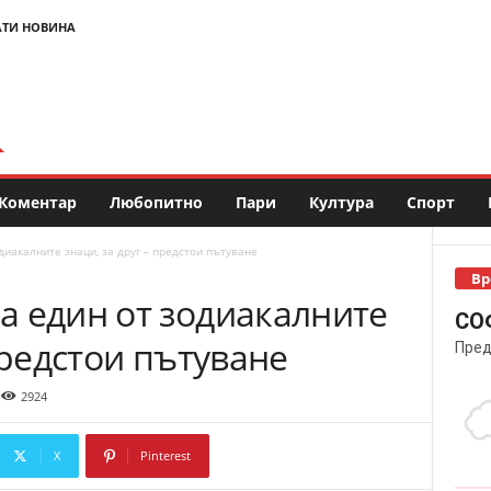
АТИ НОВИНА
Коментар
Любопитно
Пари
Култура
Спорт
иакалните знаци, за друг – предстои пътуване
Вр
а един от зодиакалните
СО
предстои пътуване
Пред
2924
X
Pinterest