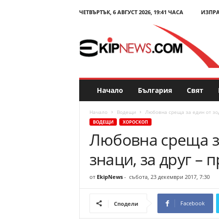
ЧЕТВЪРТЪК, 6 АВГУСТ 2026, 19:41 ЧАСА
ИЗПР
E
k
i
p
N
e
w
s
Начало
България
Свят
.
c
Начало
Водещи
Любовна среща за един от зод
o
ВОДЕЩИ
ХОРОСКОП
m
Любовна среща з
–
Н
знаци, за друг – 
о
в
и
от
EkipNews
-
събота, 23 декември 2017, 7:30
н
и
Facebook
Сподели
и
к