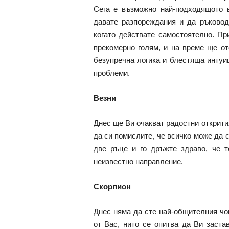
Сега е възможно най-подходящото 
давате разпореждания и да ръковод
когато действате самостоятелно. Пр
прекомерно голям, и на време ще от
безупречна логика и блестяща интуи
проблеми.
Везни
Днес ще Ви очакват радостни открития
да си помислите, че всичко може да с
две ръце и го дръжте здраво, че т
неизвестно направление.
Скорпион
Днес няма да сте най-общителния чов
от Вас, нито се опитва да Ви заст