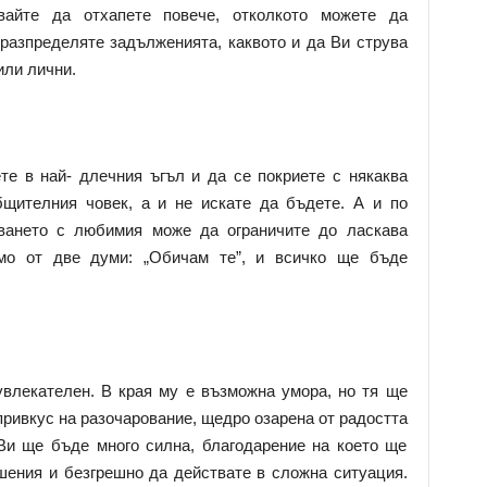
вайте да отхапете повече, отколкото можете да
 разпределяте задълженията, каквото и да Ви струва
или лични.
ете в най- длечния ъгъл и да се покриете с някаква
бщителния човек, а и не искате да бъдете. А и по
ването с любимия може да ограничите до ласкава
о от две думи: „Обичам те”, и всичко ще бъде
влекателен. В края му е възможна умора, но тя ще
ривкус на разочарование, щедро озарена от радостта
Ви ще бъде много силна, благодарение на което ще
шения и безгрешно да действате в сложна ситуация.