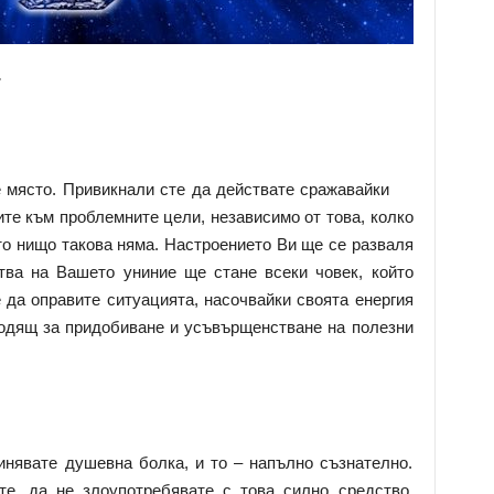
:
 място. Привикнали сте да действате сражавайки
ите към проблемните цели, независимо от това, колко
сто нищо такова няма. Настроението Ви ще се разваля
тва на Вашето униние ще стане всеки човек, който
 да оправите ситуацията, насочвайки своята енергия
ходящ за придобиване и усъвърщенстване на полезни
нявате душевна болка, и то – напълно съзнателно.
те, да не злоупотребявате с това силно средство,