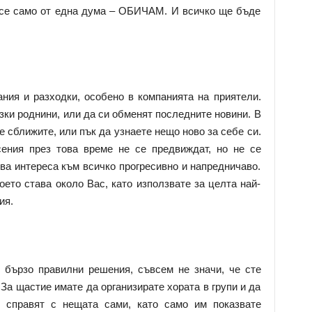
се само от една дума – ОБИЧАМ. И всичко ще бъде
ания и разходки, особено в компанията на приятели.
ки роднини, или да си обменят последните новини. В
 сближите, или пък да узнаете нещо ново за себе си.
ения през това време не се предвиждат, но не се
ва интереса към всичко прогресивно и напредничаво.
оето става около Вас, като използвате за целта най-
ия.
 бързо правилни решения, съвсем не значи, че сте
За щастие имате да организирате хората в групи и да
 справят с нещата сами, като само им показвате