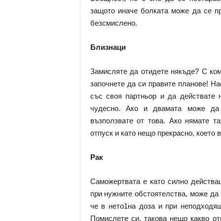
защото иначе болката може да се п
безсмислено.
Близнаци
Замисляте да отидете някъде? С ком
започнете да си правите планове! Н
със своя партньор и да действате 
чудесно. Ако и двамата може да 
възползвате от това. Ако нямате та
отпуск и като нещо прекрасно, което 
Рак
Саможертвата е като силно действащ
при нужните обстоятелства, може да
че в нето1на доза и при неподходя
Помислете си, такова нещо какво о