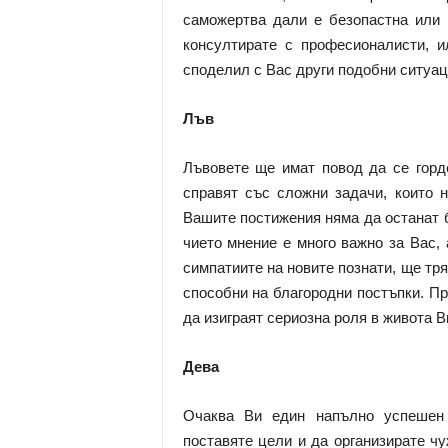
саможертва дали е безопастна или 
консултирате с професионалисти, и
споделил с Вас други подобни ситуа
Лъв
Лъвовете ще имат повод да се горде
справят със сложни задачи, които н
Вашите постижения няма да останат б
чието мнение е много важно за Вас,
симпатиите на новите познати, ще тря
способни на благородни постъпки. П
да изиграят сериозна роля в живота В
Дева
Очаква Ви един напълно успешен 
поставяте цели и да организирате чу