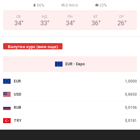
56%
0.9m/s
23%
СБ
НД
ПН
ВТ
СР
34
°
33
°
34
°
36
°
26
°
Валутен курс (виж още)
EUR - Евро
EUR
1,0000
USD
0,8650
RUB
0,0106
TRY
0,0181