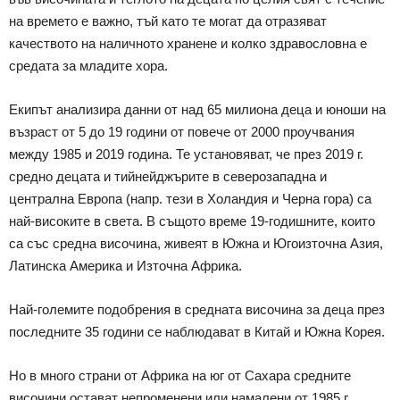
на времето е важно, тъй като те могат да отразяват
качеството на наличното хранене и колко здравословна е
средата за младите хора.
Екипът анализира данни от над 65 милиона деца и юноши на
възраст от 5 до 19 години от повече от 2000 проучвания
между 1985 и 2019 година. Те установяват, че през 2019 г.
средно децата и тийнейджърите в северозападна и
централна Европа (напр. тези в Холандия и Черна гора) са
най-високите в света. В същото време 19-годишните, които
са със средна височина, живеят в Южна и Югоизточна Азия,
Латинска Америка и Източна Африка.
Най-големите подобрения в средната височина за деца през
последните 35 години се наблюдават в Китай и Южна Корея.
Но в много страни от Африка на юг от Сахара средните
височини остават непроменени или намалени от 1985 г.