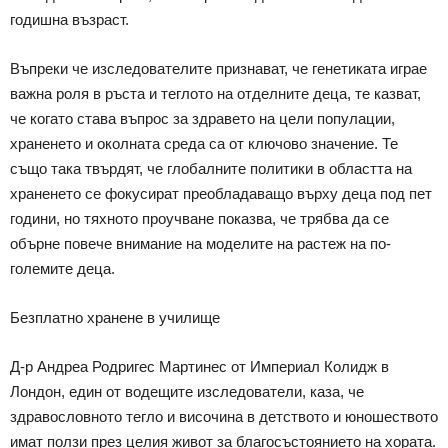
годишна възраст.
Въпреки че изследователите признават, че генетиката играе
важна роля в ръста и теглото на отделните деца, те казват,
че когато става въпрос за здравето на цели популации,
храненето и околната среда са от ключово значение. Те
също така твърдят, че глобалните политики в областта на
храненето се фокусират преобладаващо върху деца под пет
години, но тяхното проучване показва, че трябва да се
обърне повече внимание на моделите на растеж на по-
големите деца.
Безплатно хранене в училище
Д-р Андреа Родригес Мартинес от Империал Колидж в
Лондон, един от водещите изследователи, каза, че
здравословното тегло и височина в детството и юношеството
имат ползи през целия живот за благосъстоянието на хората.