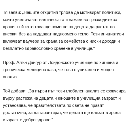
Тя заяви: „Нашите открития трябва да мотивират политики,
които увеличават наличността и намаляват разходите за
храни, тъй като това ще помогне на децата да растат по-
високи, без да наддават наднормено тегло. Тези инициативи
включват ваучери за храна за семейства с ниски доходи и
безплатно здравословно хранене в училище.“
Проф. Алън Дангур от Лондонското училище по хигиена и
тропическа медицина каза, че това е уникален и мощен
анализ.
Той добави: „За първи път този глобален анализ се фокусира
върху растежа на децата и юношите в училищна възраст и
установява, че правителствата по света не правят
достатъчно, за да гарантират, че децата ще влязат в зряла
възраст с добро здраве.“