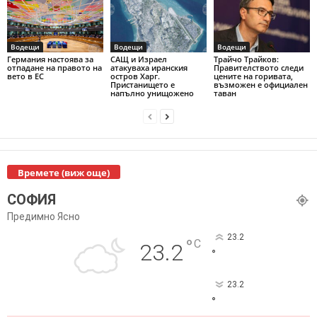
Водещи
Водещи
Водещи
Германия настоява за
САЩ и Израел
Трайчо Трайков:
отпадане на правото на
атакуваха иранския
Правителството следи
вето в ЕС
остров Харг.
цените на горивата,
Пристанището е
възможен е официален
напълно унищожено
таван
Времете (виж още)
СОФИЯ
Предимно Ясно
23.2
°
C
23.2
°
23.2
°