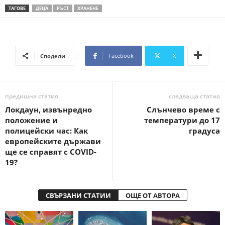
ТАГОВЕ
ДЕЦА
РЪСТ
ХРАНЕНЕ
Facebook
X
Сподели
предишна статия
следваща статия
Локдаун, извънредно
Слънчево време с
положение и
температури до 17
полицейски час: Как
градуса
европейските държави
ще се справят с COVID-
19?
СВЪРЗАНИ СТАТИИ
ОЩЕ ОТ АВТОРА