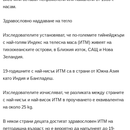
насам.
Здравословно наддаване на тегло
Изследователите установяват, че по-големите тийнейджъри
с най-голям Индекс на телесна маса (ИТМ) живеят на
тихоокеанските острови, в Близкия изток, САЩ и Нова
Зеландия.
19-годишните с най-нисък ИТМ са в страни от Южна Азия
като Индия и Бангладеш.
Изследователите изчисляват, че разликата между страните
с най-нисък и най-висок ИТМ в проучването е еквивалентна
на около 25 kg.
В някои страни децата достигат здравословен ИТМ на
петгодишна възраст, но е вероятно да напълнеят до 19-