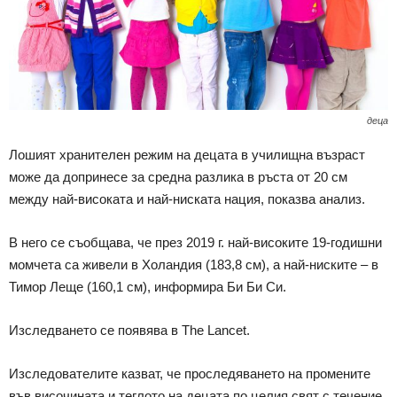
деца
Лошият хранителен режим на децата в училищна възраст
може да допринесе за средна разлика в ръста от 20 см
между най-високата и най-ниската нация, показва анализ.
В него се съобщава, че през 2019 г. най-високите 19-годишни
момчета са живели в Холандия (183,8 см), а най-ниските – в
Тимор Леще (160,1 см), информира Би Би Си.
Изследването се появява в The Lancet.
Изследователите казват, че проследяването на промените
във височината и теглото на децата по целия свят с течение