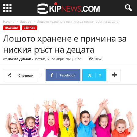
Начало
Здраве
Лошото хранене е причина за ниския ръст на децата
ВОДЕЩИ
ЗДРАВЕ
Лошото хранене е причина за
ниския ръст на децата
от
Васил Димов
-
петък, 6 ноември 2020, 21:21
1052
Facebook
X
Сподели