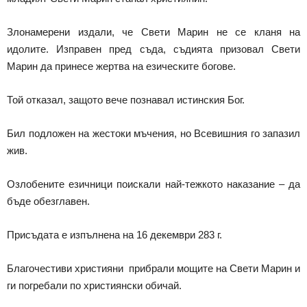
Злонамерени издали, че Свети Марин не се кланя на
идолите. Изправен пред съда, съдията призовал Свети
Марин да принесе жертва на езическите богове.
Той отказал, защото вече познавал истинския Бог.
Бил подложен на жестоки мъчения, но Всевишния го запазил
жив.
Озлобените езичници поискали най-тежкото наказание – да
бъде обезглавен.
Присъдата е изпълнена на 16 декември 283 г.
Благочестиви християни прибрали мощите на Свети Марин и
ги погребали по християнски обичай.