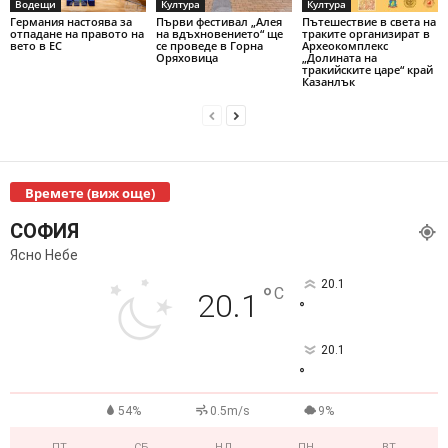
Водещи
Култура
Култура
Германия настоява за
Първи фестивал „Алея
Пътешествие в света на
отпадане на правото на
на вдъхновението“ ще
траките организират в
вето в ЕС
се проведе в Горна
Археокомплекс
Оряховица
„Долината на
тракийските царе“ край
Казанлък
Времете (виж още)
СОФИЯ
Ясно Небе
20.1
°
C
20.1
°
20.1
°
54%
0.5m/s
9%
ПТ
СБ
НД
ПН
ВТ