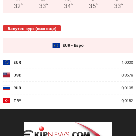
32
°
33
°
34
°
35
°
33
°
Валутен курс (виж още)
EUR - Евро
EUR
1,0000
USD
0,8678
RUB
0,0105
TRY
0,0182