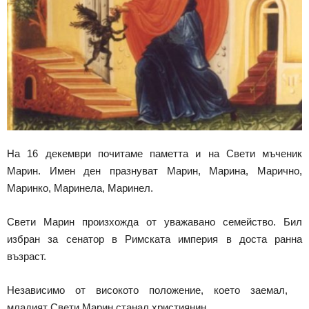
На 16 декември почитаме паметта и на Свети мъченик
Марин. Имен ден празнуват Марин, Марина, Марично,
Маринко, Маринела, Маринел.
Свети Марин произхожда от уважавано семейство. Бил
избран за сенатор в Римската империя в доста ранна
възраст.
Независимо от високото положение, което заемал,
младият Свети Марин станал християнин.