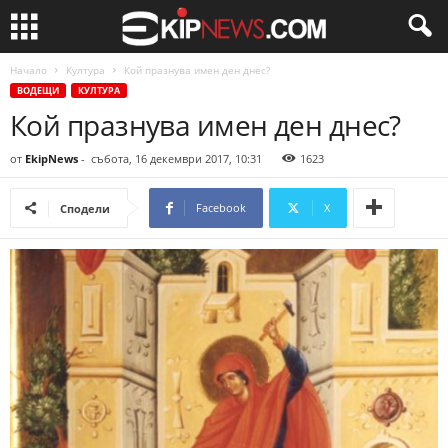
Начало
Култура
Кой празнува имен ден днес?
ВОДЕЩИ
КУЛТУРА
Кой празнува имен ден днес?
от
EkipNews
-
събота, 16 декември 2017, 10:31
1623
Facebook
X
Сподели