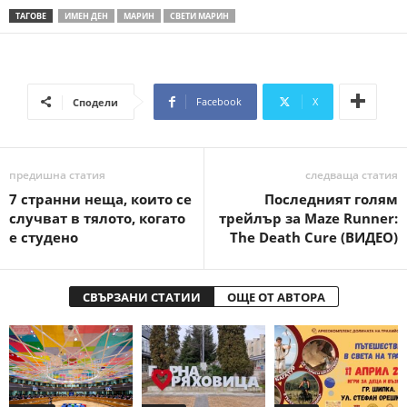
ТАГОВЕ
ИМЕН ДЕН
МАРИН
СВЕТИ МАРИН
Facebook
X
Сподели
предишна статия
следваща статия
7 странни неща, които се
Последният голям
случват в тялото, когато
трейлър за Maze Runner:
е студено
The Death Cure (ВИДЕО)
СВЪРЗАНИ СТАТИИ
ОЩЕ ОТ АВТОРА