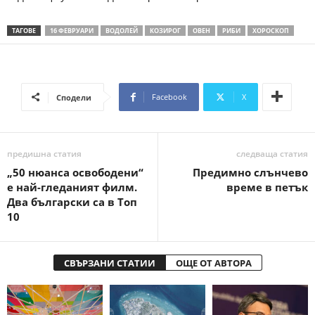
ТАГОВЕ
16 ФЕВРУАРИ
ВОДОЛЕЙ
КОЗИРОГ
ОВЕН
РИБИ
ХОРОСКОП
Facebook
X
Сподели
предишна статия
следваща статия
„50 нюанса освободени“
Предимно слънчево
е най-гледаният филм.
време в петък
Два български са в Топ
10
СВЪРЗАНИ СТАТИИ
ОЩЕ ОТ АВТОРА