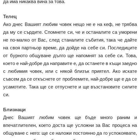
да има никаква вина за това.
Телец
Ако днес Вашият любим човек нещо не е на кеф, не трябва
да му се сърдите. Спомнете си, че и останалите са уморени
не по-малко от Вас, след станалите събития, така че дайте
на своя партньор време, да дойде на себе си. Последиците
от бурното общуване дълго ще напомнят за себе си. Това,
което е най-добре да направите е, да останете в къщи заедно
с любимия човек, или с някой близък приятел. Ако искате
съвсем да се откъснете от проблемите, най-добре ще е да се
усамотите. Така ще се отпуснете и ще възстановите силите
си.
Близнаци
Днес Вашият любим човек ще бъде много раним и
впечатлителен, което доста ще усложни за Вас процеса на
общуване с него: ще се наложи постоянно да го успокоявате,