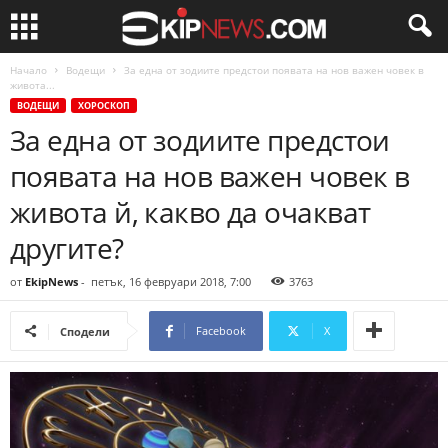
Начало
Водещи
За една от зодиите предстои появата на нов важен човек в
живота...
ВОДЕЩИ
ХОРОСКОП
За една от зодиите предстои
появата на нов важен човек в
живота й, какво да очакват
другите?
от
EkipNews
-
петък, 16 февруари 2018, 7:00
3763
Facebook
X
Сподели