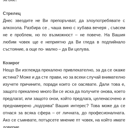
Стрелец
Днес звездите не Ви препоръчват, да злоупотребявате с
алкохола. Разбира се , чаша вино с хубава вечеря , съвсем
не е проблем, но по възможност – не повече. На Вашия
любим човек ще е неприятно да Ви гледа в подпийнало
състояние, а още по- малко – да Ви целува.
Козирог
Нещо Ви изглежда прекалено привлекателно, за да се окаже
истина? Може и да сте прави, но за всеки случай внимателно
изучете причините, поради които се оасявате. Дали това е,
защото прекалено много Ви се иска да получите онова, което
предлагат, или защото онзи, който предлага, целенасочено и
преднамерено „подгрява” Вашия интерес? Това може да се
отнася за всяка сфера – от личната, до професионалната.
Ако се съмнвате, потърсете мнение пт човек, на който имате
доверие.