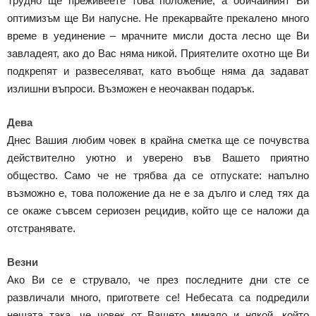
Трудно ще преживеете това положение, а обичайният Ви
оптимизъм ще Ви напусне. Не прекарвайте прекалено много
време в уединение – мрачните мисли доста лесно ще Ви
завладеят, ако до Вас няма никой. Приятелите охотно ще Ви
подкрепят и развеселяват, като въобще няма да задават
излишни въпроси. Възможен е неочакван подарък.
Дева
Днес Вашия любим човек в крайна сметка ще се почувства
действително уютно и уверено във Вашето приятно
общество. Само че не трябва да се отпускате: напълно
възможно е, това положение да не е за дълго и след тях да
се окаже съвсем сериозен рецидив, който ще се наложи да
отстранявате.
Везни
Ако Ви се е струвало, че през последните дни сте се
развличали много, пригответе се! Небесата са подредили
нещата така, че човек от Вашето минало и някой, който