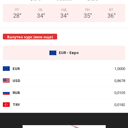
ПТ
СБ
НД
ПН
ВТ
28
°
34
°
34
°
35
°
36
°
Валутен курс (виж още)
EUR - Евро
EUR
1,0000
USD
0,8678
RUB
0,0105
TRY
0,0182