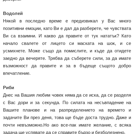
Водолей
Някой в последно време е предизвикал у Вас много
позитивни емоции, като Ви е дал да разберете, че чувствата
Ви са взаимни. И какво да правите от тук нататък? Като
начало свалете от лицето си маската на шок, и се
усмихнете. Може също да помислите, и къде да отидете
заедно да вечеряте. Трябва да съберете сили, за да имате
възможност да правите и за в бъдеще същото добро
впечатление.
Риби
Днес на Вашия любим човек няма да се иска, да се разделя
с Вас дори и за секунда. По силата на несъвпадение на
Вашите планове и на разпределението на времето и
задачите Ви през деня, това ще бъде доста трудно. Даже и
почти невъзможно.Но ако все-пак имате желание, с всяка
задача ще успявате да се справите бързо и безболезнено.