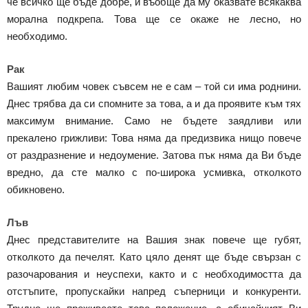
че всичко ще бъде добре, и въобще да му оказвате всякаква
морална подкрепа. Това ще се окаже не лесно, но
необходимо.
Рак
Вашият любим човек съвсем не е сам – той си има роднини.
Днес трябва да си спомните за това, а и да проявите към тях
максимум внимание. Само не бъдете заядливи или
прекалено грижливи: Това няма да предизвика нищо повече
от раздразнение и недоумение. Затова пък няма да Ви бъде
вредно, да сте малко с по-широка усмивка, отколкото
обикновено.
Лъв
Днес представителите на Вашия знак повече ще губят,
отколкото да печелят. Като цяло денят ще бъде свързан с
разочарования и неуспехи, както и с необходимостта да
отстъпите, пропускайки напред съперници и конкуренти.