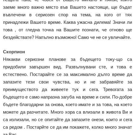
заеме много важно място във Вашето настояще, ще бъдат
въвлечени в сериозен спор на тема, на кого от тях
принадлежи Вашето време. Каква ужасна дилема! Значи ли
това , от гледна точка на Вашите познати, че отново ще
бездействате? Напълно възможно! Само че не се увличайте.
Скорпион
Някакви сериозни планове за бъдещето току-що са
придобили завършен вид. Развълнувани сте, и това е
естествено. Постарайте се за максимално дълго време да
запазите тези свои чувства, но и не забравяйте за
преимуществото да живеете тук и сега. Тревогата за
бъдещето е само напразна загуба на време и сили. По-добре
бъдете благодарни за онова, което имате и за това, на което
можете да разчитате. Много хора са влизали в живота Ви и
са излизали, но се опитайте да запазите онези, които и сега
са редом . Постарйте се да им покажете, колко много значат
за Вас.