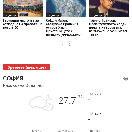
Водещи
Водещи
Водещи
Германия настоява за
САЩ и Израел
Трайчо Трайков:
отпадане на правото на
атакуваха иранския
Правителството следи
вето в ЕС
остров Харг.
цените на горивата,
Пристанището е
възможен е официален
напълно унищожено
таван
Времете (виж още)
СОФИЯ
Разкъсана Облачност
27.7
°
C
27.7
°
27.7
°
37%
2.8m/s
50%