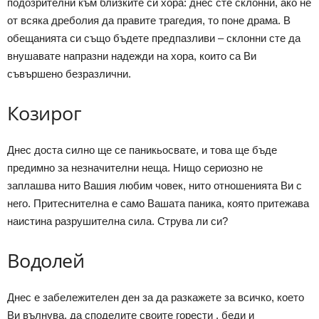
подозрителни към близките си хора: днес сте склонни, ако не
от всяка дреболия да правите трагедия, то поне драма. В
обещанията си също бъдете предпазливи – склонни сте да
внушавате напразни надежди на хора, които са Ви
съвършено безразлични.
Козирог
Днес доста силно ще се паникьосвате, и това ще бъде
предимно за незначителни неща. Нищо сериозно не
заплашва нито Вашия любим човек, нито отношенията Ви с
него. Притеснителна е само Вашата паника, която притежава
наистина разрушителна сила. Струва ли си?
Водолей
Днес е забележителен ден за да разкажете за всичко, което
Ви вълнува, да споделите своите горести , беди и