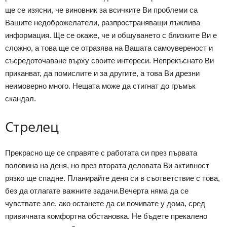
ще се изясни, че виновник за всичките Ви проблеми са
Вашите недоброжелатели, разпространяващи лъжлива
информация. Ще се окаже, че и общуването с близките Ви е
сложно, а това ще се отразява на Вашата самоувереност и
съсредоточаване върху своите интереси. Непрекъснато Ви
приканват, да помислите и за другите, а това Ви дрезни
неимоверно много. Нещата може да стигнат до гръмък
скандал.
Стрелец
Прекрасно ще се справяте с работата си през първата
половина на деня, но през втората деловата Ви активност
рязко ще спадне. Планирайте деня си в съответствие с това,
без да отлагате важните задачи.Вечерта няма да се
чувствате зле, ако останете да си почивате у дома, сред
привичната комфортна обстановка. Не бъдете прекалено