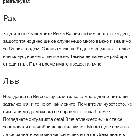
развълнуват.
Рак
За дълго ще запомните Вие и Вашия любим човек този ден ,
защото точно днес ще се случи нещо много важно и значимо
за Вашия тандем. С какъв знак ще бъде това „много” – плюс
или минус, времето ще покаже. Такива неща не се разбират
от един път. Пък и време имате предостатъчно.
Лъв
Неотдавна са Ви се струпали толкова много допълнителни
задължения, и то не от най-леките. Помните ли чувството, че
никога няма да може да се справите с това бреме?
Погледнете ситуацията сега! Впечатлението е, че сте се
занимавали с подобни неща цял живот. Много ще е приятно
да се радвате на поредния си успех и да се убеждавате в