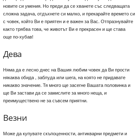
новите си умения. Но преди да се хванете със следващата
сложна задача, отдъхнете си малко, и прекарайте времето си
с човек, който Ви е приятен и е важен за Вас. Отпразнувайте
както трябва това, че животът Ви е прекрасен и ще става
още по-хубав!
Дева
Няма да е лесно днес на Вашия любим човек да Ви прости
някаква обида , заблуда или шега, на която не придавате
никакво значение. Тя много ще засегне Вашата половинка и
ще Ви застави да се замислите за много неща, и
преимуществено не за съвсем приятни.
Везни
Може да купувате скъпоценности, антикварни предмети и