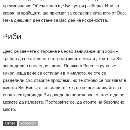
преживявания.Обезателно ще Ви чуят и разберат. Или , в
карая на крайщата, ще приемат за сведение казаното от Вас.
Нека днешния ден стане за Вас ден на искреността.
Риби
Днес се заемете с търсене на ново занимание или хоби –
трябва да се отвлечете от негативните мисли , които са Ви
завладели в последно време. Понякога Ви се струва, че
някои неща вече са останали в миналото, че сте се
разделили със старите проблеми, но те отново се появяват в
живота Ви. Вие сте по-силни от тях, но не позволявайте на
своята ситуация да Ви доведе до положение, от което да не
можете да излезете. Постарайте се, да стоите на безопасно
място.
ТАГОВЕ
ХОРОСКОП