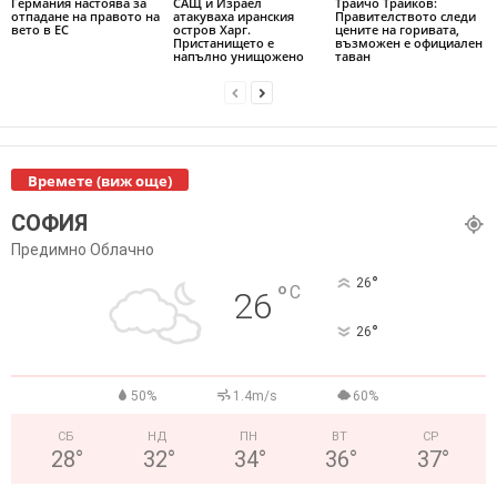
Германия настоява за
САЩ и Израел
Трайчо Трайков:
отпадане на правото на
атакуваха иранския
Правителството следи
вето в ЕС
остров Харг.
цените на горивата,
Пристанището е
възможен е официален
напълно унищожено
таван
Времете (виж още)
СОФИЯ
Предимно Облачно
°
26
°
C
26
°
26
50%
1.4m/s
60%
СБ
НД
ПН
ВТ
СР
28
°
32
°
34
°
36
°
37
°