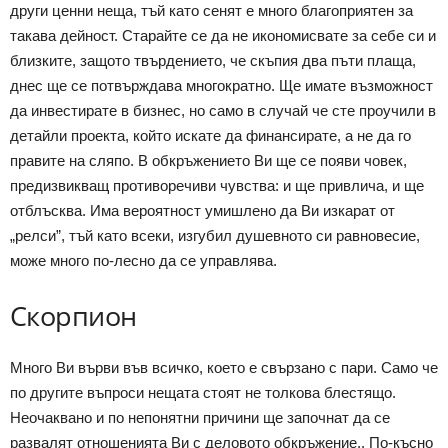
други ценни неща, тъй като сенят е много благоприятен за
такава дейност. Старайте се да не икономисвате за себе си и
близките, защото твърдението, че скъпия два пъти плаща,
днес ще се потвърждава многократно. Ще имате възможност
да инвестирате в бизнес, но само в случай че сте проучили в
детайли проекта, който искате да финансирате, а не да го
правите на сляпо. В обкръжението Ви ще се появи човек,
предизвикващ противоречиви чувства: и ще привлича, и ще
отблъсква. Има вероятност умишлено да Ви изкарат от
„релси”, тъй като всеки, изгубил душевното си равновесие,
може много по-лесно да се управлява.
Скорпион
Много Ви върви във всичко, което е свързано с пари. Само че
по другите въпроси нещата стоят не толкова блестящо.
Неочаквано и по непонятни причини ще започнат да се
развалят отношенията Ви с деловото обкръжение.. По-късно