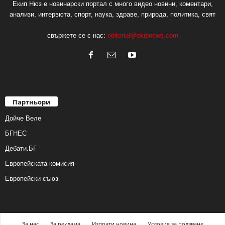
Екип Нюз е новинарски портал с много видео новини, коментари,
анализи, интервюта, спорт, наука, здраве, природа, политика, свят
свържете се с нас:
editorial@ekipnews.com
Партньори
Дойче Веле
БГНЕС
Дебати.БГ
Европейската комисия
Европейски съюз
За нас
За реклама
Изпрати новина
Условия за ползване