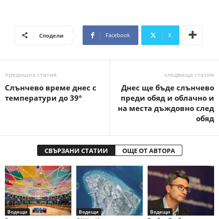
Facebook
X
Сподели
предишна статия
следваща статия
Слънчево време днес с
Днес ще бъде слънчево
температури до 39°
преди обяд и облачно и
на места дъждовно след
обяд
СВЪРЗАНИ СТАТИИ
ОЩЕ ОТ АВТОРА
Водещи
Водещи
Водещи