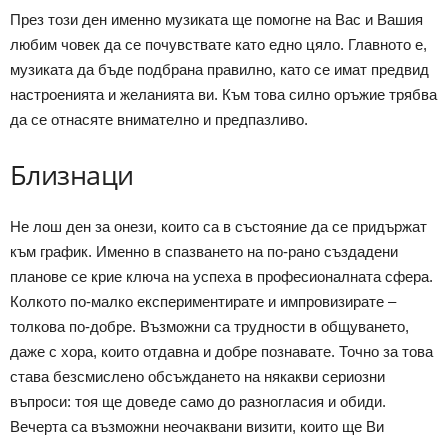
През този ден именно музиката ще помогне на Вас и Вашия
любим човек да се почувствате като едно цяло. Главното е,
музиката да бъде подбрана правилно, като се имат предвид
настроенията и желанията ви. Към това силно оръжие трябва
да се отнасяте внимателно и предпазливо.
Близнаци
Не лош ден за онези, които са в състояние да се придържат
към график. Именно в спазването на по-рано създадени
планове се крие ключа на успеха в професионалната сфера.
Колкото по-малко експериментирате и импровизирате –
толкова по-добре. Възможни са трудности в общуването,
даже с хора, които отдавна и добре познавате. Точно за това
става безсмислено обсъждането на някакви сериозни
въпроси: тоя ще доведе само до разногласия и обиди.
Вечерта са възможни неочаквани визити, които ще Ви