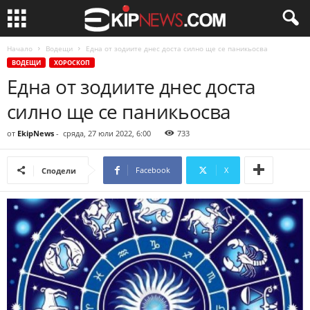
Начало
Водещи
Една от зодиите днес доста силно ще се паникьосва
ВОДЕЩИ
ХОРОСКОП
Една от зодиите днес доста
силно ще се паникьосва
от
EkipNews
-
сряда, 27 юли 2022, 6:00
733
Facebook
X
Сподели