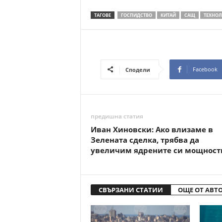
ТАГОВЕ
ГОСПИДСТВО
КИТАЙ
САЩ
ТЕХНО
Facebook
Сподели
предишна статия
Иван Хиновски: Ако влизаме в
Зелената сделка, трябва да
увеличим ядрените си мощност
СВЪРЗАНИ СТАТИИ
ОЩЕ ОТ АВТ