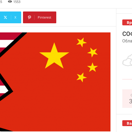
55
1553
X
Pinterest
Вр
Copy URL
СО
Обла
Ва