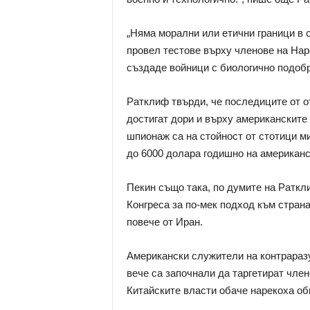
„Няма морални или етични граници в с
провел тестове върху членове на На
създаде войници с биологично подобр
Ратклиф твърди, че последиците от от
достигат дори и върху американските
шпионаж са на стойност от стотици м
до 6000 долара годишно на американс
Пекин също така, по думите на Раткл
Конгреса за по-мек подход към страна
повече от Иран.
Американски служители на контраразу
вече са започнали да таргетират чле
Китайските власти обаче нарекоха об