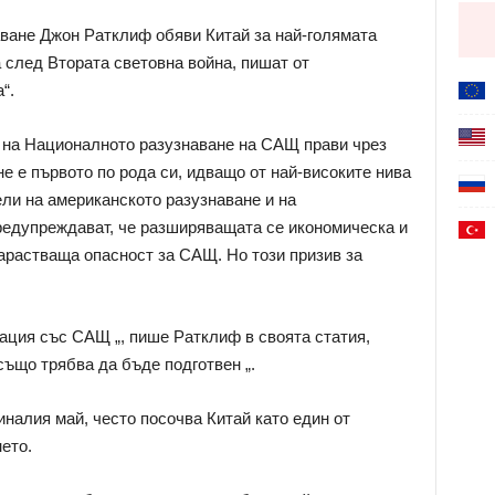
ване Джон Ратклиф обяви Китай за най-голямата
 след Втората световна война, пишат от
“.
 на Националното разузнаване на САЩ прави чрез
е е първото по рода си, идващо от най-високите нива
ли на американското разузнаване и на
редупреждават, че разширяващата се икономическа и
арастваща опасност за САЩ. Но този призив за
тация със САЩ „, пише Ратклиф в своята статия,
също трябва да бъде подготвен „.
налия май, често посочва Китай като един от
ето.