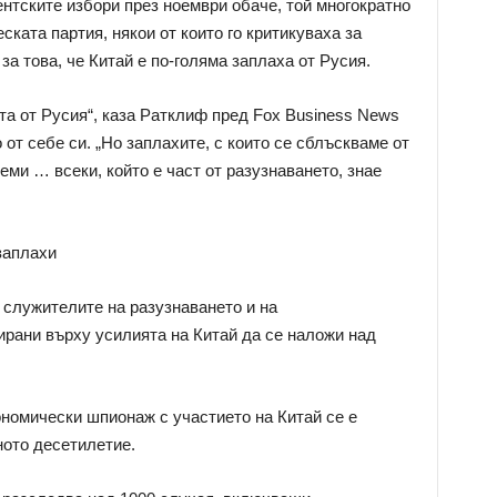
тските избори през ноември обаче, той многократно
ската партия, някои от които го критикуваха за
а това, че Китай е по-голяма заплаха от Русия.
а от Русия“, каза Ратклиф пред Fox Business News
 от себе си. „Но заплахите, с които се сблъскваме от
еми … всеки, който е част от разузнаването, знае
заплахи
 служителите на разузнаването и на
рани върху усилията на Китай да се наложи над
номически шпионаж с участието на Китай се е
ното десетилетие.