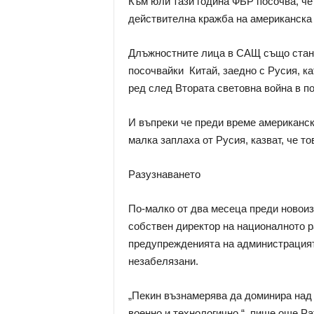
Към юли тази година ФБР посочва, че
действителна кражба на американска т
Длъжностните лица в САЩ също стана
посочвайки Китай, заедно с Русия, к
ред след Втората световна война в п
И въпреки че преди време американск
малка заплаха от Русия, казват, че тов
Разузнаването
По-малко от два месеца преди новои
собствен директор на националното р
предупрежденията на администрацията
незабелязани.
„Пекин възнамерява да доминира над
военно и технологично.“, пише още Р