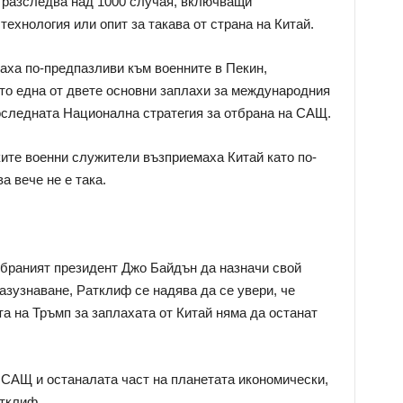
 разследва над 1000 случая, включващи
ехнология или опит за такава от страна на Китай.
ха по-предпазливи към военните в Пекин,
ато една от двете основни заплахи за международния
оследната Национална стратегия за отбрана на САЩ.
ите военни служители възприемаха Китай като по-
а вече не е така.
збраният президент Джо Байдън да назначи свой
азузнаване, Ратклиф се надява да се увери, че
 на Тръмп за заплахата от Китай няма да останат
 САЩ и останалата част на планетата икономически,
атклиф.