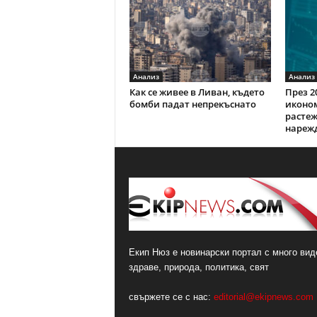
Анализ
Анализ
Как се живее в Ливан, където
През 2
бомби падат непрекъснато
иконом
растеж 
нарежд
Екип Нюз е новинарски портал с много виде
здраве, природа, политика, свят
свържете се с нас:
editorial@ekipnews.com