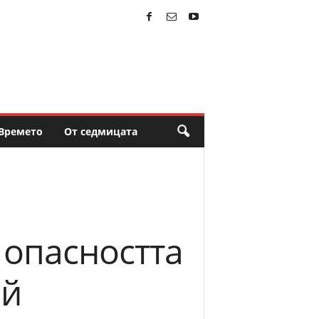
Времето
От седмицата
 опасността
ай