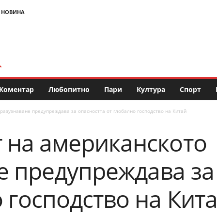
 НОВИНА
Коментар
Любопитно
Пари
Култура
Спорт
разузнаване предупреждава за опасността от глобално господство на Китай
 на американското
е предупреждава за
 господство на Кит