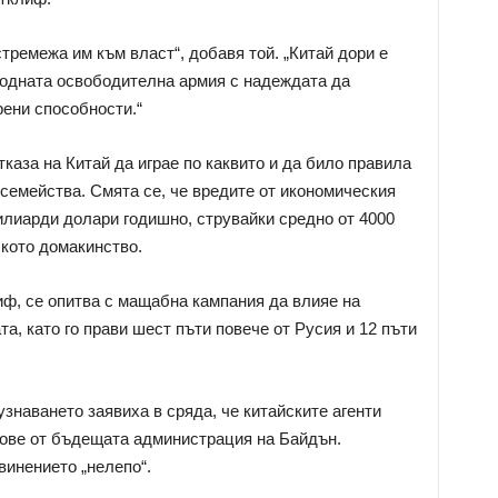
тремежа им към власт“, добавя той. „Китай дори е
родната освободителна армия с надеждата да
ени способности.“
каза на Китай да играе по каквито и да било правила
 семейства. Смята се, че вредите от икономическия
илиарди долари годишно, струвайки средно от 4000
кото домакинство.
иф, се опитва с мащабна кампания да влияе на
та, като го прави шест пъти повече от Русия и 12 пъти
знаването заявиха в сряда, че китайските агенти
нове от бъдещата администрация на Байдън.
винението „нелепо“.