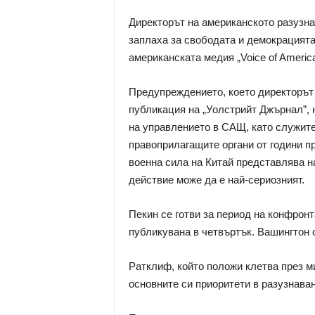
Директорът на американското разузна
заплаха за свободата и демокрацията
американската медия „Voice of America
Предупреждението, което директорът
публикация на „Уолстрийт Джърнал”, н
на управлението в САЩ, като служите
правоприлагащите органи от години п
военна сила на Китай представлява н
действие може да е най-сериозният.
Пекин се готви за период на конфрон
публикувана в четвъртък. Вашингтон 
Ратклиф, който положи клетва през ми
основните си приоритети в разузнаван