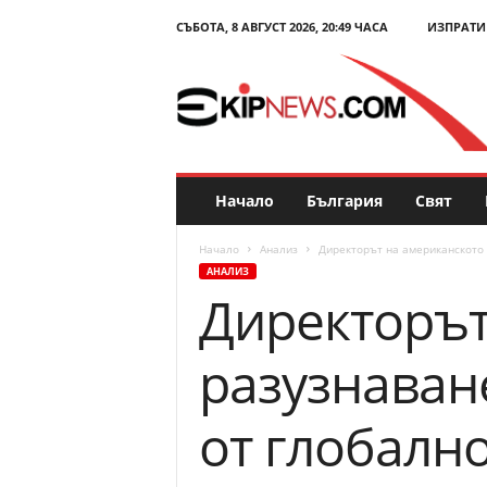
СЪБОТА, 8 АВГУСТ 2026, 20:49 ЧАСА
ИЗПРАТИ
E
k
i
p
N
e
w
s
Начало
България
Свят
.
c
Начало
Анализ
Директорът на американското 
o
АНАЛИЗ
m
Директорът
–
Н
о
разузнаван
в
и
н
от глобално
и
и
к