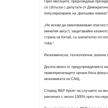
През месеците, предхождащи президен
се сблъска с депутати от Демократиче
популяризиране на „фалшива новина” з
„Не искам да омаловажавам опасностт
миналия август, защитавайки казаното
страна на Китай, са значително по-гол
това.“
Икономически, технологични, военни 
Досега много от предупрежденията на
правоприлагащите органи бяха фокуси
икономиката на САЩ.
Според ФБР броят на случаите на ико
увеличил с около 1300% през послед