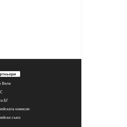
ртньори
е Веле
С
ти.БГ
ейската комисия
пейски съюз