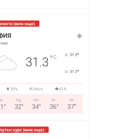
емете (виж още)
ФИЯ
чно
°
31.3
°
C
31.3
°
31.3
33%
3m/s
91%
СБ
НД
ПН
ВТ
СР
31
°
32
°
34
°
36
°
37
°
лутен курс (виж още)