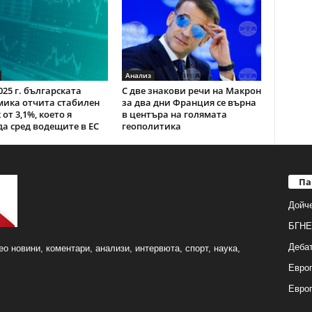
Анализ
025 г. българската
С две знакови речи на Макрон
ика отчита стабилен
за два дни Франция се върна
от 3,1%, което я
в центъра на голямата
а сред водещите в ЕС
геополитика
Па
Дойч
БГНЕ
Деба
о новини, коментари, анализи, интервюта, спорт, наука,
Европ
Евро