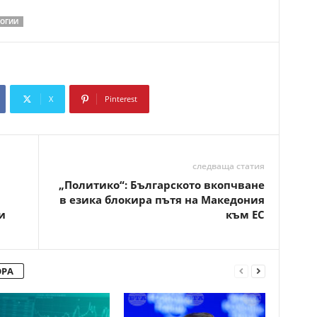
ЛОГИИ
X
Pinterest
Copy URL
следваща статия
„Политико“: Българското вкопчване
в езика блокира пътя на Македония
и
към ЕС
ОРА