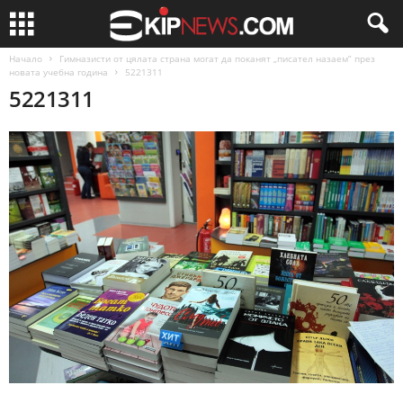
Начало
Гимназисти от цялата страна могат да поканят „писател назаем” през
новата учебна година
5221311
5221311