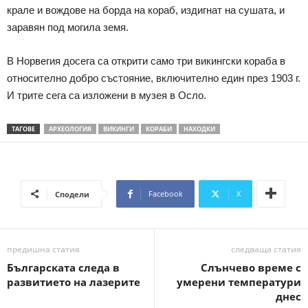
крале и вождове на борда на кораб, издигнат на сушата, и
заравян под могила земя.
В Норвегия досега са открити само три викингски кораба в
относително добро състояние, включително един през 1903 г.
И трите сега са изложени в музея в Осло.
ТАГОВЕ
АРХЕОЛОГИЯ
ВИКИНГИ
КОРАБИ
НАХОДКИ
Facebook
X
Сподели
предишна статия
следваща статия
Българската следа в
Слънчево време с
развитието на лазерите
умерени температури
днес