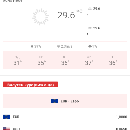
Ясно Небе
29.6
°
C
29.6
°
29.6
°
39%
2.3m/s
1%
НД
ПН
ВТ
СР
ЧТ
31
°
35
°
36
°
37
°
36
°
Валутен курс (виж още)
EUR - Евро
EUR
1,0000
USD
0,8650