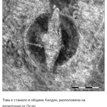
Това е станало в община Халден, разположена на
югоизточно от Осло.