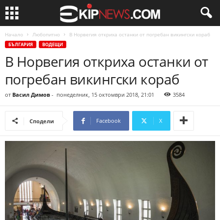
Начало
Любопитно
В Норвегия откриха останки от погребан викингски кораб
БЪЛГАРИЯ
ВОДЕЩИ
В Норвегия откриха останки от
погребан викингски кораб
от
Васил Димов
-
понеделник, 15 октомври 2018, 21:01
3584
Facebook
X
Сподели