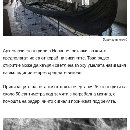
Викингски кораб
Археолози са открили в Норвегия останки, за които
предполагат, че са от кораб на викингите. Това рядко
откритие може да хвърли светлина върху умелата навигация
на експедициите през средните векове.
Приличащите на останки от лодка очертания бяха открити на
около 50 сантиметра под земята в погребална могила, с
помощта на радар, чиито сигнали проникват под земята.