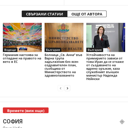
СВЪРЗАНИ СТАТИИ
ОЩЕ ОТ АВТОРА
Водещи
България
България
Германия настоява за
Болница „Св. Анна“ във
Устойчивостта на
отпадане на правото на
Варна трупа
примирието зависи от
вето в ЕС
задължения без ясен
това Иран да се откаже
оздравителен план,
от създаването на
съобщиха от
ядрено оръжие, каза
Министерството на
служебният външен
здравеопазването
министър Надежда
Нейнски
Времете (виж още)
СОФИЯ