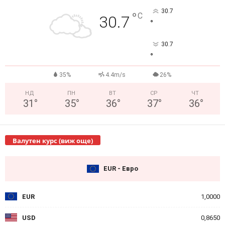
30.7
°
C
30.7
°
30.7
°
35%
4.4m/s
26%
НД
ПН
ВТ
СР
ЧТ
31
°
35
°
36
°
37
°
36
°
Валутен курс (виж още)
EUR - Евро
EUR
1,0000
USD
0,8650