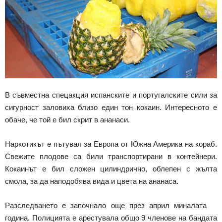
В съвместна спецакция испанските и португалските сили за
сигурност заловиха близо един тон кокаин. Интересното е
обаче, че той е бил скрит в ананаси.
Наркотикът е пътувал за Европа от Южна Америка на кораб.
Свежите плодове са били транспортирани в контейнери.
Кокаинът е бил сложен цилиндрично, облепен с жълта
смола, за да наподобява вида и цвета на ананаса.
Разследването е започнало още през април миналата
година. Полицията е арестувала общо 9 членове на бандата