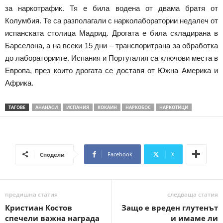
за наркотрафик. Тя е била водена от двама братя от
Колумбия. Те са разполагали с нарколаборатории недалеч от
испанската столица Мадрид. Дрогата е била складирана в
Барселона, а на всеки 15 дни – транспоритрана за обработка
до лабораториите. Испания и Португалия са ключови места в
Европа, през които дрогата се доставя от Южна Америка и
Африка.
ТАГОВЕ
АНАНАСИ
ИСПАНИЯ
КОКАИН
НАРКОБОС
НАРКОТИЦИ
Facebook
X
Сподели
предишна статия
следваща статия
Кристиан Костов
Защо е вреден глутенът
спечели важна награда
и имаме ли