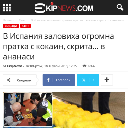
Начало
Свят
В Испания заловиха огромна пратка с кокаин, скрита… в ананаси
ВОДЕЩИ
СВЯТ
В Испания заловиха огромна
пратка с кокаин, скрита… в
ананаси
от
EkipNews
-
четвъртък, 18 януари 2018, 12:35
1864
Facebook
X
Сподели