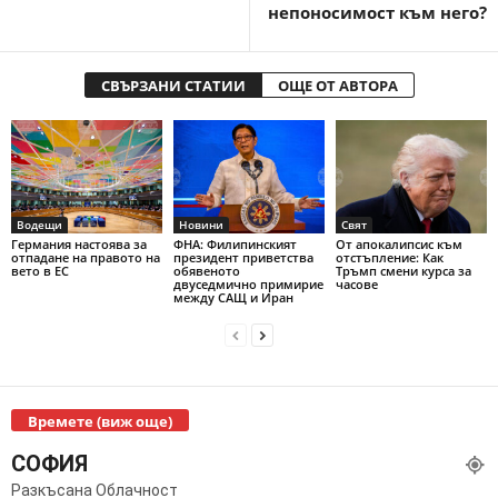
непоносимост към него?
СВЪРЗАНИ СТАТИИ
ОЩЕ ОТ АВТОРА
Водещи
Новини
Свят
Германия настоява за
ФНА: Филипинският
От апокалипсис към
отпадане на правото на
президент приветства
отстъпление: Как
вето в ЕС
обявеното
Тръмп смени курса за
двуседмично примирие
часове
между САЩ и Иран
Времете (виж още)
СОФИЯ
Разкъсана Облачност