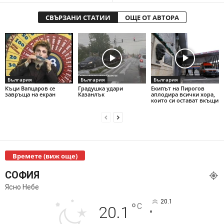
СВЪРЗАНИ СТАТИИ
ОЩЕ ОТ АВТОРА
България
България
България
Къци Вапцаров се
Градушка удари
Екипът на Пирогов
завръща на екран
Казанлък
аплодира всички хора,
които си остават вкъщи
Времете (виж още)
СОФИЯ
Ясно Небе
20.1
°
C
20.1
°