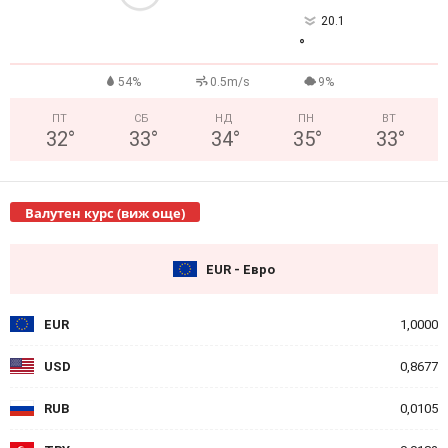
20.1
°
54%
0.5m/s
9%
ПТ
СБ
НД
ПН
ВТ
32
°
33
°
34
°
35
°
33
°
Валутен курс (виж още)
EUR - Евро
EUR
1,0000
USD
0,8677
RUB
0,0105