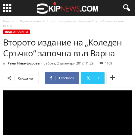
Начало
Видео новини
Второто издание на „Коледен Сръчко“ започна във
Варна
ВИДЕО НОВИНИ
Второто издание на „Коледен
Сръчко“ започна във Варна
от
Рени Никифорова
-
събота, 2 декември 2017, 11:29
1169
Facebook
X
Сподели