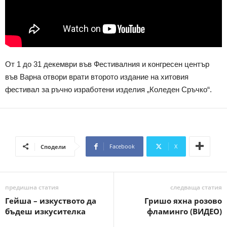
От 1 до 31 декември във Фестивалния и конгресен център
във Варна отвори врати второто издание на хитовия
фестивал за ръчно изработени изделия „Коледен Сръчко“.
Facebook
X
Сподели
предишна статия
следваща статия
Гейша – изкуството да
Гришо яхна розово
бъдеш изкусителка
фламинго (ВИДЕО)