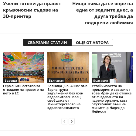
Учени готови да правят
Нищо няма да се опре на
кръвоносни съдове на
една от зодиите днес, а
3D-принтер
друга трябва да
подкрепи любимия
СВЪРЗАНИ СТАТИИ
ОЩЕ ОТ АВТОРА
Водещи
България
България
Германия настоява за
Болница „Св. Анна“ във
Устойчивостта на
отпадане на правото на
Варна трупа
примирието зависи от
вето в ЕС
задължения без ясен
това Иран да се откаже
оздравителен план,
от създаването на
съобщиха от
ядрено оръжие, каза
Министерството на
служебният външен
здравеопазването
министър Надежда
Нейнски