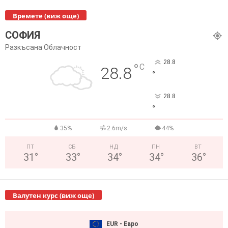
Времете (виж още)
СОФИЯ
Разкъсана Облачност
28.8
°
C
28.8
°
28.8
°
35%
2.6m/s
44%
ПТ
СБ
НД
ПН
ВТ
31
°
33
°
34
°
34
°
36
°
Валутен курс (виж още)
EUR - Евро