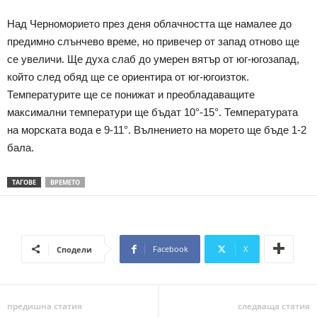
Над Черноморието през деня облачността ще намалее до
предимно слънчево време, но привечер от запад отново ще
се увеличи. Ще духа слаб до умерен вятър от юг-югозапад,
който след обяд ще се ориентира от юг-югоизток.
Температурите ще се понижат и преобладаващите
максимални температури ще бъдат 10°-15°. Температурата
на морската вода е 9-11°. Вълнението на морето ще бъде 1-2
бала.
ТАГОВЕ
ВРЕМЕТО
Facebook
X
Сподели
предишна статия
следваща статия