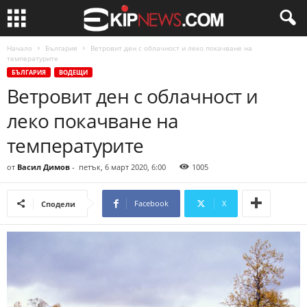
Начало
България
Ветровит ден с облачност и леко покачване на
температурите
БЪЛГАРИЯ
ВОДЕЩИ
Ветровит ден с облачност и
леко покачване на
температурите
от
Васил Димов
-
петък, 6 март 2020, 6:00
1005
Facebook
X
Сподели