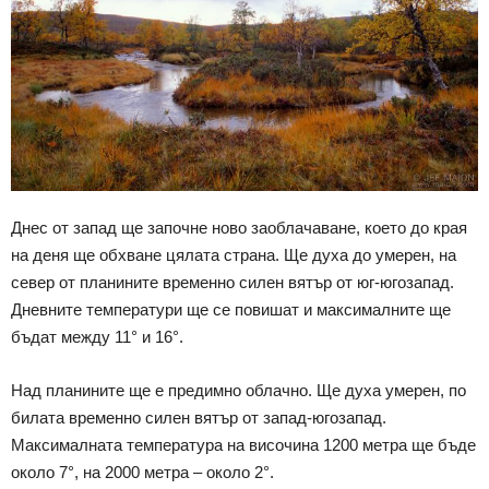
Днес от запад ще започне ново заоблачаване, което до края
на деня ще обхване цялата страна. Ще духа до умерен, на
север от планините временно силен вятър от юг-югозапад.
Дневните температури ще се повишат и максималните ще
бъдат между 11° и 16°.
Над планините ще е предимно облачно. Ще духа умерен, по
билата временно силен вятър от запад-югозапад.
Максималната температура на височина 1200 метра ще бъде
около 7°, на 2000 метра – около 2°.