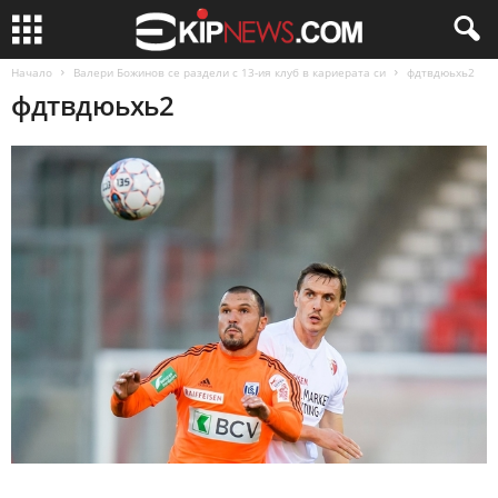
Начало
Валери Божинов се раздели с 13-ия клуб в кариерата си
фдтвдюьхь2
фдтвдюьхь2