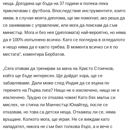
неща. Догодина ще бъда на 37 години и полека-лека
приключвам с футбола. Впоследствие инструментите, които
имам, в случая моята диплома, ще ми помогнат, ако реша да
се занимавам с управление, или мога да поискам да съм
министър. Мога и без нея (дипломата) най-вероятно, но няма
да е 100% изпълнено всичко. Като се погледна в огледалото
и нещо няма да е както трябва. В момента всичко си е по
местата“, коментира Бербатов.
„Сега отивам да тренирам за мача на Христо Стоичков,
който ще бъде интересен. Ще дойдат хора, ще се
забавляваме. Дали може след Индия да се върна по
терените на Първа лига? Нищо не е изключено, нищо не е
изключено. Трудно се отказва човек! Като бях малък си
мислех, че стигна ли Манчестър Юнайтед, после се
отказвам, но това са детски неща. Откажеш ли се, няма
връщане. Колкото мога, ще играя. Не се виждам като
нападател, никога не съм бил толкова бърз, а и вече с