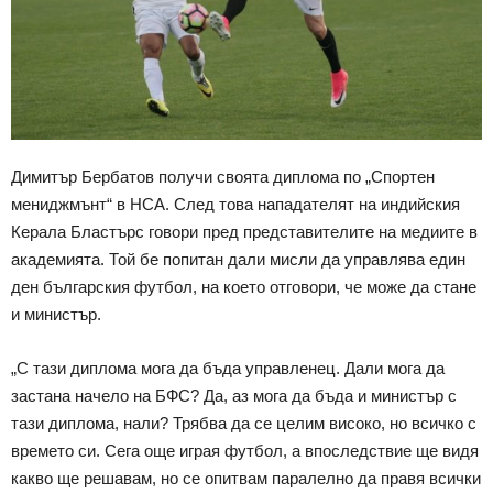
Димитър Бербатов получи своята диплома по „Спортен
мениджмънт“ в НСА. След това нападателят на индийския
Керала Бластърс говори пред представителите на медиите в
академията. Той бе попитан дали мисли да управлява един
ден българския футбол, на което отговори, че може да стане
и министър.
„С тази диплома мога да бъда управленец. Дали мога да
застана начело на БФС? Да, аз мога да бъда и министър с
тази диплома, нали? Трябва да се целим високо, но всичко с
времето си. Сега още играя футбол, а впоследствие ще видя
какво ще решавам, но се опитвам паралелно да правя всички