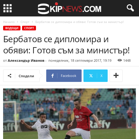
Начало
Спорт
Бербатов се дипломира и обяви: Готов съм за министър!
ВОДЕЩИ
СПОРТ
Бербатов се дипломира и
обяви: Готов съм за министър!
от
Александър Иванов
-
понеделник, 18 септември 2017, 19:19
1448
Facebook
X
Сподели