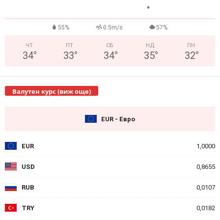
°
55%
0.5m/s
57%
ЧТ
ПТ
СБ
НД
ПН
34
°
33
°
34
°
35
°
32
°
Валутен курс (виж още)
EUR - Евро
EUR
1,0000
USD
0,8655
RUB
0,0107
TRY
0,0182