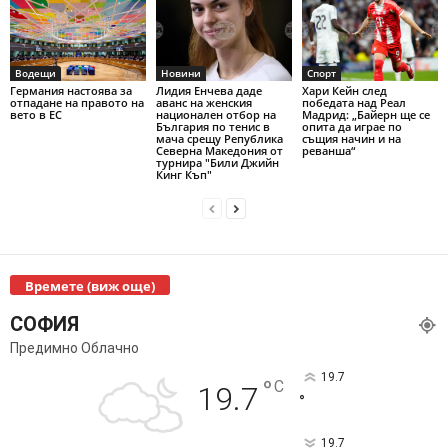
Водещи
Новини
Спорт
Германия настоява за
Лидия Енчева даде
Хари Кейн след
отпадане на правото на
аванс на женския
победата над Реал
вето в ЕС
национален отбор на
Мадрид: „Байерн ще се
България по тенис в
опита да играе по
мача срещу Република
същия начин и на
Северна Македония от
реванша“
турнира "Били Джийн
Кинг Къп"
Времете (виж още)
СОФИЯ
Предимно Облачно
19.7
°
C
19.7
°
19.7