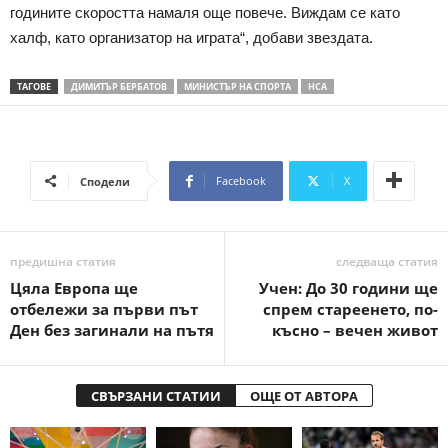
годините скоростта намаля още повече. Виждам се като
халф, като организатор на играта“, добави звездата.
ТАГОВЕ
ДИМИТЪР БЕРБАТОВ
МИНИСТЪР НА СПОРТА
НСА
Facebook
X
Сподели
предишна статия
следваща статия
Цяла Европа ще
Учен: До 30 години ще
отбележи за първи път
спрем стареенето, по-
Ден без загинали на пътя
късно – вечен живот
СВЪРЗАНИ СТАТИИ
ОЩЕ ОТ АВТОРА