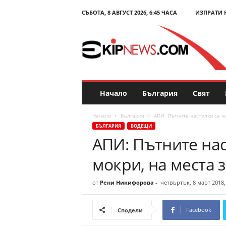
СЪБОТА, 8 АВГУСТ 2026, 6:45 ЧАСА
ИЗПРАТИ 
E
k
i
p
N
e
w
s
Начало
България
Свят
.
c
Начало
България
АПИ: Пътните настилки са ч
o
БЪЛГАРИЯ
ВОДЕЩИ
m
АПИ: Пътните нас
–
Н
мокри, на места 
о
в
и
от
Рени Никифорова
-
четвъртък, 8 март 2018,
н
и
Facebook
Сподели
и
к