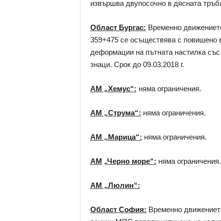
извършва двупосочно в дясната тръба н
Област Бургас:
Временно движението 
359+475 се осъществява с повишено 
деформации на пътната настилка със 
знаци. Срок до 09.03.2018 г.
АМ „Хемус“:
няма ограничения.
АМ „Струма“:
няма ограничения.
АМ „Марица“:
няма ограничения.
АМ
„Черно море“:
няма ограничения.
АМ „Люлин“:
Област София:
Временно движението