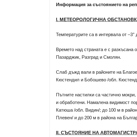
Информация за състоянието на реп
І. МЕТЕОРОЛОГИЧНА ОБСТАНОВК
Температурите са в интервала от –3° 
Времето над страната е с разкъсана 
Пазарджик, Разград и Смолян.
Слаб дъжд вали в районите на Благое
Кюстендил и Бобошево /обл. Кюстенди
Пътните настилки са частично мокри,
и обработени. Намалена видимост пор
Катюша /обл. Видин/; до 100 м в райо
Плевен/ и до 200 м в района на Българ
ІІ. СЪСТОЯНИЕ НА АВТОМАГИСТР