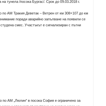
а тунела /посока Бургас/. Срок до 09.03.2018 г.
по АМ Тракия Деветак – Ветрен от км 308+107 до км
внимание поради аварийно запълване на появили се
студена смес. Участъкът е сигнализиран с пътни
 по АМ „Люлин“ в посока София е ограничено за