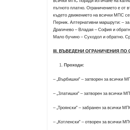
всички МПС поради изтичане на кална
пътното платно. Ограничението е от в
където движението на всички МПС се
Перник. Алтернативни маршрути: – за 
Драгичево – Владая – София и обратн
Мало бучино – Суходол и обратно. Сро
ІІ
I
. ВЪВЕДЕНИ ОГРАНИЧЕНИЯ ПО
Проходи:
– „Върбишки” – затворен за всички М
– „Златишки” – затворен за всички М
– „Троянски” – забранен за всички МП
– „Котленски” – отворен за всички МП