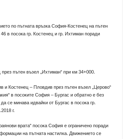
ието по пътната връзка София-Костенец на пътен
46 в посока гр. Костенец и гр. Ихтиман поради
 през пътен възел „Ихтиман“ при км 34+000.
в и Костенец – Пловдив през пътен възел „Церово“
кия“ в посоките София – Бургас и обратно е без
да се минава идвайки от Бургас в посока гр.
2018 г.
Траянови врата“ посока София е ограничено поради
формации на пътната настилка. Движението се