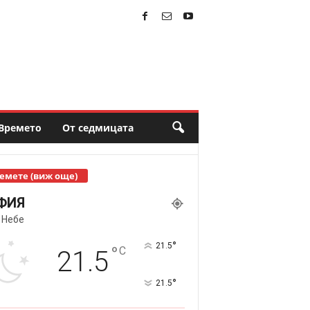
Времето
От седмицата
емете (виж още)
ФИЯ
 Небе
°
21.5
°
C
21.5
°
21.5