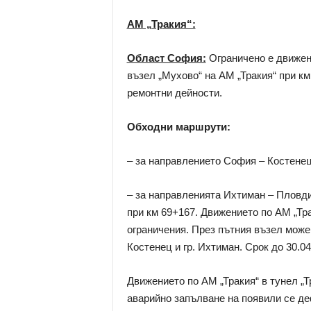
АМ „Тр
акия“:
Област София:
Ограничено е движен
възел „Мухово“ на АМ „Тракия“ при км 
ремонтни дейности.
Обходни маршрути:
– за направлението София – Костенец
– за направленията Ихтиман – Пловди
при км 69+167. Движението по АМ „Тра
ограничения. През пътния възел може 
Костенец и гр. Ихтиман. Срок до 30.04.
Движението по АМ „Тракия“ в тунел „
аварийно запълване на появили се де