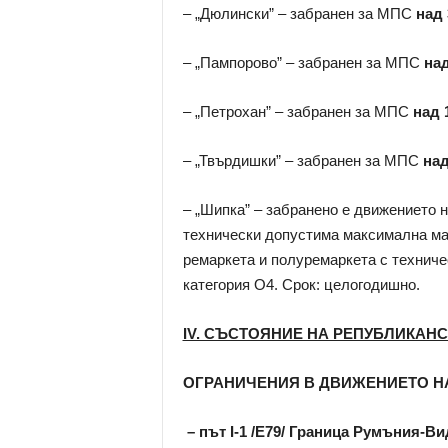
– „Дюлински” – забранен за МПС
над 
– „Пампорово” – забранен за МПС
над
– „Петрохан” – забранен за МПС
над 
– „Твърдишки” – забранен за МПС
на
– „Шипка” – забранено е движението 
технически допустима максимална м
ремаркета и полуремаркета с технич
категория О4. Срок: целогодишно.
ІV. СЪСТОЯНИЕ НА РЕПУБЛИКАН
ОГРАНИЧЕНИЯ В ДВИЖЕНИЕТО Н
– път I-1 /Е79/ Граница Румъния-