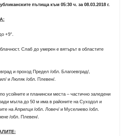
убликанските пътища към 05:30 ч.
за 08.03.2018 г.
А:
до +9°.
облачност. Слаб до умерен е вятърът в областите
вград и проход Предел /обл. Благоевград/,
л/ и Люляк /обл. Плевен/.
 по усойните и планински места – частично заледени
ади мъгла до 50 м има в районите на Суходол и
ните на Априлци /обл. Ловеч/ и Муселиево /обл.
ене /обл. Плевен/.
АЛИТЕ: