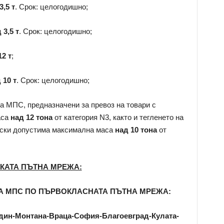
3,5 т
. Срок: целогодишно;
 3,5 т
. Срок: целогодишно;
12 т
;
д
10 т
. Срок: целогодишно;
на МПС, предназначени за превоз на товари с
аса
над 12 тона
от категория N3, както и тегленето на
ески допустима максимална маса
над 10 тона
от
СКАТА ПЪТНА МРЕЖА:
А МПС ПО ПЪРВОКЛАСНАТА ПЪТНА МРЕЖА:
Видин-Монтана-Враца-София-Благоевград-Кулата-