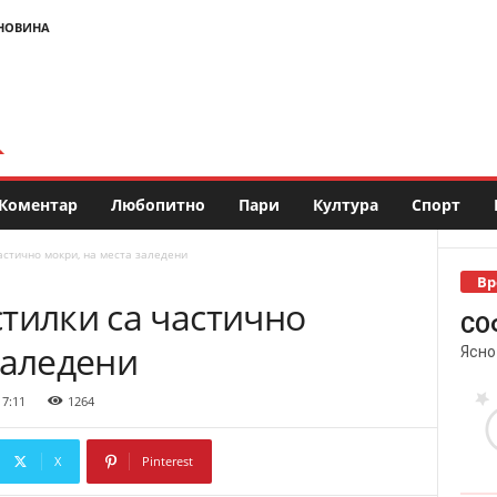
НОВИНА
Коментар
Любопитно
Пари
Култура
Спорт
астично мокри, на места заледени
Вр
тилки са частично
СО
заледени
Ясно
 7:11
1264
X
Pinterest