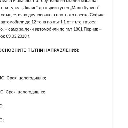
 маса и опасност от срутване на скална маса на
тори тунел „Люлин“ до първи тунел „Мало бучино“
 осъществява двупосочно в платното посока София –
автомобили до 12 тона по път I-1 от пътен възел
о. – само за леки автомобили по път 1801 Перник –
к 09.03.2018 г.
 ОСНОВНИТЕ ПЪТНИ НАПРАВЛЕНИЯ
:
ПС. Срок: целогодишно;
ПС. Срок: целогодишно;
С;
С;