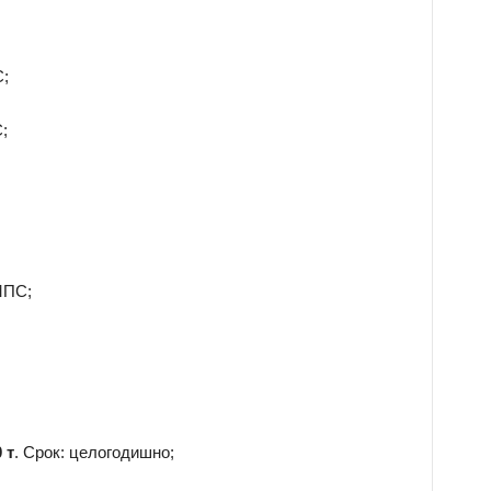
С;
;
;
МПС;
 т
. Срок: целогодишно;