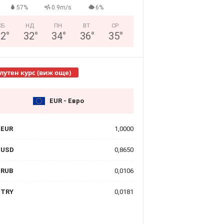
57%
0.9m/s
6%
СБ
НД
ПН
ВТ
СР
32
°
32
°
34
°
36
°
35
°
лутен курс (виж още)
EUR - Евро
EUR
1,0000
USD
0,8650
RUB
0,0106
TRY
0,0181