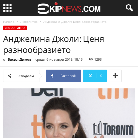
Начало
Любопитно
Анджелина Джоли: Ценя разнообразието
ЛЮБОПИТНО
Анджелина Джоли: Ценя
разнообразието
от
Васил Димов
-
сряда, 6 ноември 2019, 18:13
1298
Facebook
X
Сподели