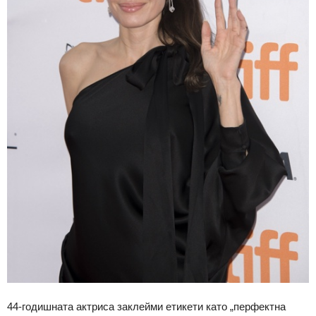
44-годишната актриса заклейми етикети като „перфектна