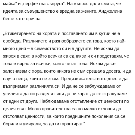
майка“ и „перфектна съпруга“. На въпрос дали смята, че
идеята за съвършенство е вредна за жените, Анджелина
беше категорична:
„Етикетирането на хората и поставянето им в кутии не е
свобода. Различието и разнообразието са това, което най-
много ценя – в семейството си и в другите. Не искам да
живея в свят, в който всички са еднакви и си представям, че
това е вярно за всички, които четат това. Искам да се
запознавам с хора, които никога не съм срещала досега, и да
науча неща, които не знам. Предизвикателството днес е да
възприемем различията си. И да не се заблуждаваме от
усилията да ни разделят или да ни карат да се страхуваме
от едни от други. Наблюдаваме отстъпление от ценности по
целия свят. Много правителства са по-малко склонни да
отстояват ценности, за които предишните поколения са се
борили и умирали, за да ги гарантират.“