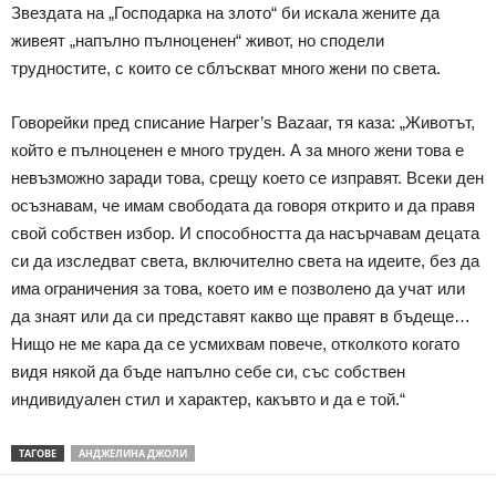
Звездата на „Господарка на злото“ би искала жените да
живеят „напълно пълноценен“ живот, но сподели
трудностите, с които се сблъскват много жени по света.
Говорейки пред списание Harper’s Bazaar, тя каза: „Животът,
който е пълноценен е много труден. А за много жени това е
невъзможно заради това, срещу което се изправят. Всеки ден
осъзнавам, че имам свободата да говоря открито и да правя
свой собствен избор. И способността да насърчавам децата
си да изследват света, включително света на идеите, без да
има ограничения за това, което им е позволено да учат или
да знаят или да си представят какво ще правят в бъдеще…
Нищо не ме кара да се усмихвам повече, отколкото когато
видя някой да бъде напълно себе си, със собствен
индивидуален стил и характер, какъвто и да е той.“
ТАГОВЕ
АНДЖЕЛИНА ДЖОЛИ