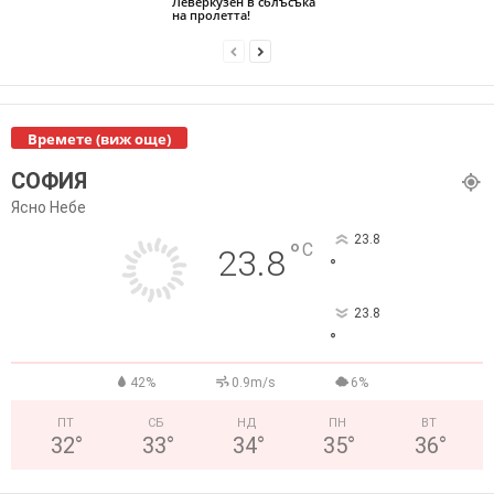
Леверкузен в сблъсъка
на пролетта!
Времете (виж още)
СОФИЯ
Ясно Небе
23.8
°
C
23.8
°
23.8
°
42%
0.9m/s
6%
ПТ
СБ
НД
ПН
ВТ
32
°
33
°
34
°
35
°
36
°