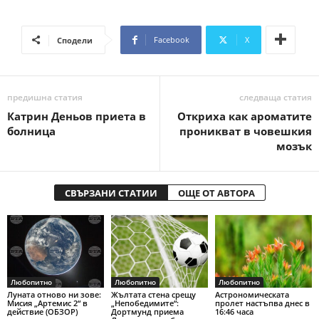
Facebook
X
Сподели
предишна статия
следваща статия
Катрин Деньов приета в
Откриха как ароматите
болница
проникват в човешкия
мозък
СВЪРЗАНИ СТАТИИ
ОЩЕ ОТ АВТОРА
Любопитно
Любопитно
Любопитно
Луната отново ни зове:
Жълтата стена срещу
Астрономическата
Мисия „Артемис 2“ в
„Непобедимите“:
пролет настъпва днес в
действие (ОБЗОР)
Дортмунд приема
16:46 часа