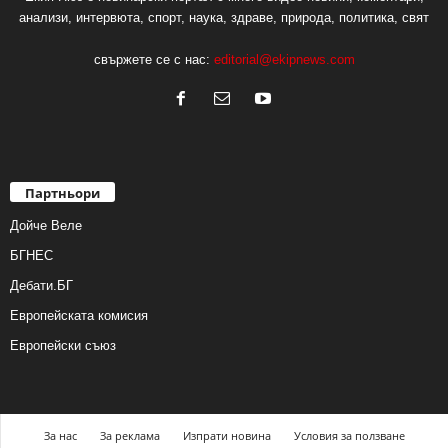
анализи, интервюта, спорт, наука, здраве, природа, политика, свят
свържете се с нас:
editorial@ekipnews.com
Партньори
Дойче Веле
БГНЕС
Дебати.БГ
Европейската комисия
Европейски съюз
За нас
За реклама
Изпрати новина
Условия за ползване