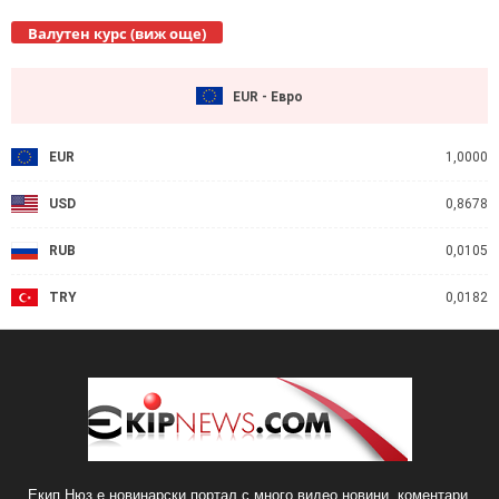
Валутен курс (виж още)
EUR - Евро
EUR
1,0000
USD
0,8678
RUB
0,0105
TRY
0,0182
Екип Нюз е новинарски портал с много видео новини, коментари,