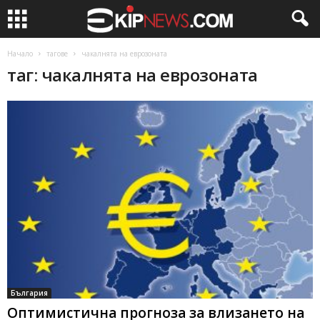
Начало
тагове
чакалнята на еврозоната
таг: чакалнята на еврозоната
България
Оптимистична прогноза за влизането на