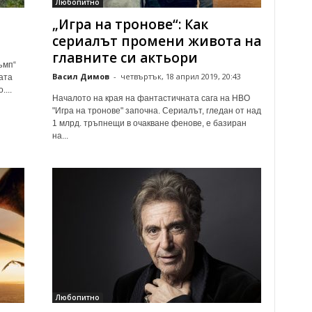
Любопитно
„Игра на тронове“: Как
сериалът промени живота на
главните си актьори
ъмп“
Васил Димов
-
четвъртък, 18 април 2019, 20:43
ата
...
Началото на края на фантастичната сага на НВО
"Игра на тронове" започна. Сериалът, гледан от над
1 млрд. тръпнещи в очакване фенове, е базиран
на...
Любопитно