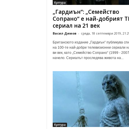
Култура
„Гардиън“: „Семейство
Сопрано“ е най-добрият Т
сериал на 21 век
Васил Димов
-
сряда, 18 септември 2019, 21:2
Британското издание „Гардиън“ публикува сп
на 100-те най-добри телевизионни сериали н
ви век, като „Семейство Сопрано“ (1999 - 2007
начело. Сериалът проследява живота на...
Култура