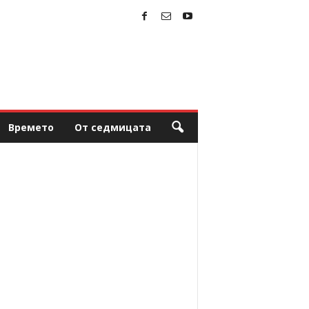
Времето
От седмицата