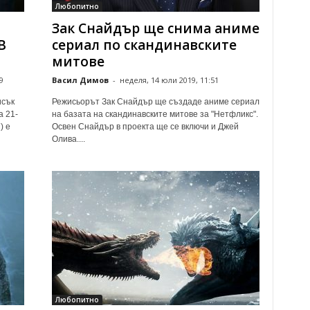
Любопитно
Зак Снайдър ще снима аниме
В
сериал по скандинавските
митове
9
Васил Димов
-
неделя, 14 юли 2019, 11:51
исък
Режисьорът Зак Снайдър ще създаде аниме сериал
а 21-
на базата на скандинавските митове за "Нетфликс".
) е
Освен Снайдър в проекта ще се включи и Джей
Олива....
Любопитно