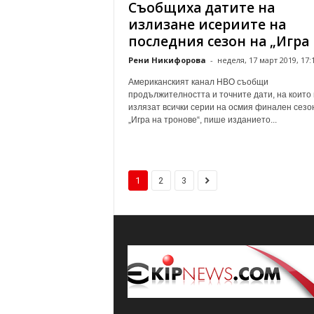
Съобщиха датите на
излизане исериите на
последния сезон на „Игра н
Рени Никифорова
-
неделя, 17 март 2019, 17:
Американският канал НВО съобщи
продължителността и точните дати, на които
излязат всички серии на осмия финален сезо
„Игра на тронове“, пише изданието...
1
2
3