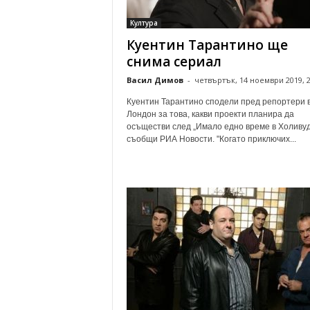
о
Култура
м
Куентин Тарантино ще
е
н
снима сериал
т
Васил Димов
-
четвъртък, 14 ноември 2019, 2
а
р
Куентин Тарантино сподели пред репортери 
и
Лондон за това, какви проекти планира да
осъществи след „Имало едно време в Холивуд
съобщи РИА Новости. "Когато приключих...