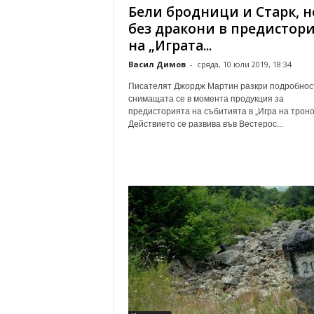
Бели бродници и Старк, н
без дракони в предистор
на „Играта...
Васил Димов
-
сряда, 10 юли 2019, 18:34
Писателят Джордж Мартин разкри подробнос
снимащата се в момента продукция за
предисторията на събитията в „Игра на троно
Действието се развива във Вестерос...