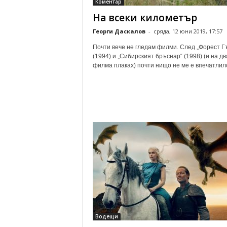
Коментар
На всеки километър
Георги Даскалов
-
сряда, 12 юни 2019, 17:57
Почти вече не гледам филми. След „Форест Г
(1994) и „Сибирският бръснар“ (1998) (и на дв
филма плаках) почти нищо не ме е впечатлило.
Водещи