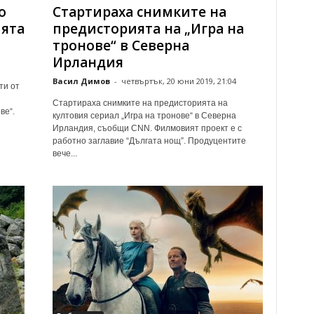
о
Стартираха снимките на
ията
предисторията на „Игра на
тронове“ в Северна
Ирландия
Васил Димов
-
четвъртък, 20 юни 2019, 21:04
ти от
Стартираха снимките на предисторията на
ве“.
култовия сериал „Игра на тронове“ в Северна
Ирландия, съобщи CNN. Филмовият проект е с
работно заглавие “Дългата нощ”. Продуцентите
вече...