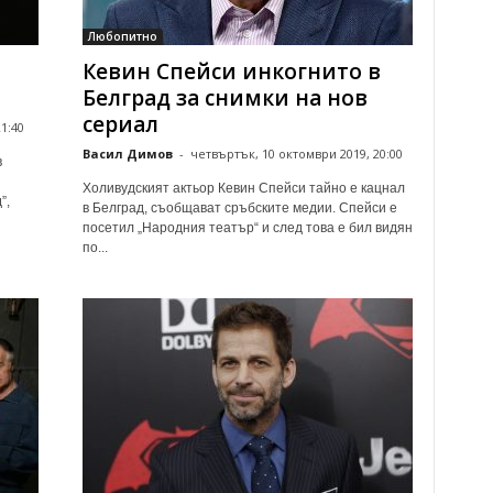
Любопитно
Кевин Спейси инкогнито в
Белград за снимки на нов
сериал
1:40
Васил Димов
-
четвъртък, 10 октомври 2019, 20:00
в
Холивудският актьор Кевин Спейси тайно е кацнал
”,
в Белград, съобщават сръбските медии. Спейси е
посетил „Народния театър“ и след това е бил видян
по...