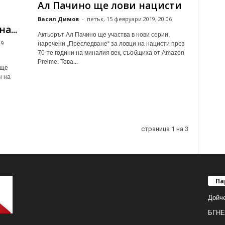
Ал Пачино ще лови нацисти
Васил Димов
-
петък, 15 февруари 2019, 20:06
а...
Актьорът Ал Пачино ще участва в нови серии,
19
наречени „Преследване“ за ловци на нацисти през
70-те години на миналия век, съобщиха от Amazon
Preime. Това...
 ще
н на
страница 1 на 3
Па
Дойч
БГНЕ