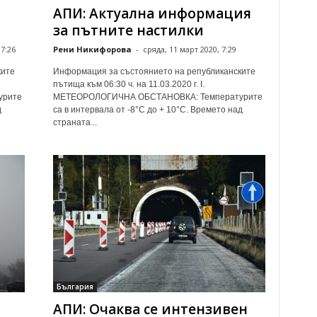
АПИ: Актуална информация
за пътните настилки
7:26
Рени Никифорова
-
сряда, 11 март 2020, 7:29
ките
Информация за състоянието на републиканските
пътища към 06:30 ч. на 11.03.2020 г. І.
урите
МЕТЕОРОЛОГИЧНА ОБСТАНОВКА: Температурите
д
са в интервала от -8°С до + 10°С. Времето над
страната...
България
АПИ: Очаква се интензивен