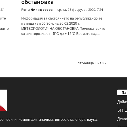
обстановка
:31
Рени Никифорова
-
сряда, 26 февруари 2020, 7:24
ките
Информация за състоянието на републиканските
пътища към 06:30 ч. на 26.02.2020 г. І.
урите
МЕТЕОРОЛОГИЧНА ОБСТАНОВКА: Температурите
са в интервала от - 5°С до + 12°С Времето над...
страница 1 на 37
Па
Дойч
БГНЕ
Деба
о новини, коментари, анализи, интервюта, спорт, наука,