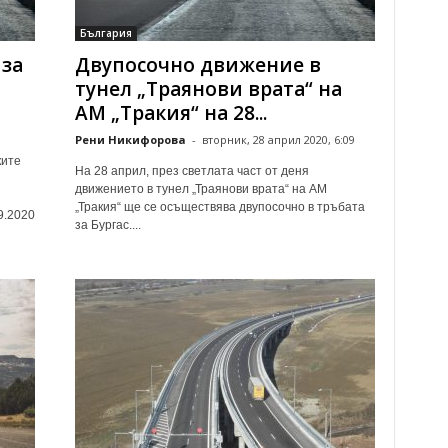
България
 за
Двупосочно движение в
тунел „Траянови врата“ на
АМ „Тракия“ на 28...
Рени Никифорова
-
вторник, 28 април 2020, 6:09
ките
На 28 април, през светлата част от деня
движението в тунел „Траянови врата“ на АМ
„Тракия“ ще се осъществява двупосочно в тръбата
9.2020
за Бургас....