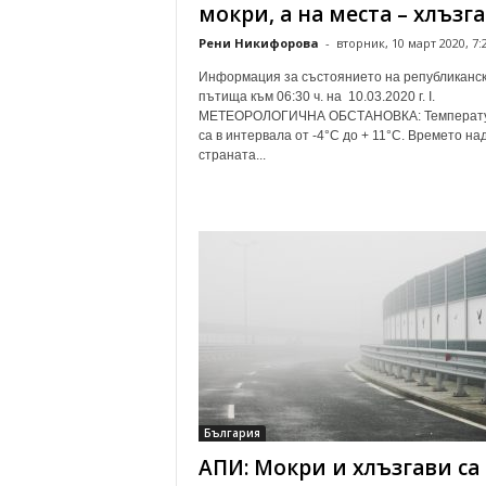
мокри, а на места – хлъзг
Рени Никифорова
-
вторник, 10 март 2020, 7:
Информация за състоянието на републиканс
пътища към 06:30 ч. на 10.03.2020 г. І.
МЕТЕОРОЛОГИЧНА ОБСТАНОВКА: Температ
са в интервала от -4°С до + 11°С. Времето на
страната...
България
АПИ: Мокри и хлъзгави са