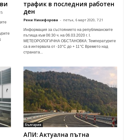
ави
трафик в последния работен
ден
25
Рени Никифорова
-
петък, 6 март 2020, 7:21
ките
Информация за състоянието на републиканските
урите
пътища към 06:30 ч. на 06.03.2020 г. І.
д
МЕТЕОРОЛОГИЧНА ОБСТАНОВКА: Температурите
са в интервала от -10°С до + 11°С Времето над
страната...
България
АПИ: Актуална пътна