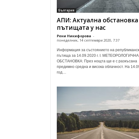
о
България
м
АПИ: Актуална обстановка
е
н
пътищата у нас
т
Рени Никифорова
-
а
понеделник, 14 септември 2020, 7:37
р
Информация за състоянието на републиканс
и
пътища за 14.09.2020 г. І. МЕТЕОРОЛОГИЧНА
ОБСТАНОВКА: През нощта ще е с разкъсана
предимно средна и висока облачност. На 14.0
год....