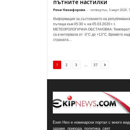
пътните настилки
Рени Никифорова
-
четвъртък, 5 март 2020, 7
Информация за състоянието на републиканс
пътища към 05:30 ч. на 05.03.2020 г. І.
МЕТЕОРОЛОГИЧНА ОБСТАНОВКА: Температ
са в интервала от -3°С до +13°С. Времето над
страната...
...
1
2
3
37
Екип Нюз е новинарски портал с много виде
здраве, природа, политика, свят