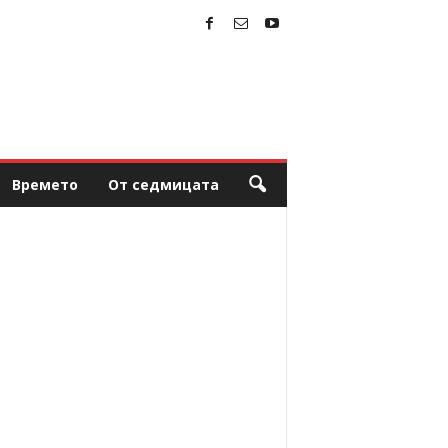
Времето
От седмицата