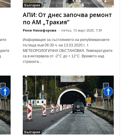
България
АПИ: От днес започва ремонт
по АМ „Тракия”
1
Рени Никифорова
-
петък, 13 март 2020, 7:39
ките
Информация за състоянието на републиканските
пътища към 06:30 ч. на 13.03.2020 г. І.
урите
МЕТЕОРОЛОГИЧНА ОБСТАНОВКА: Температурите
д
са в интервала от -2°С до + 12°С. Времето над
страната...
България