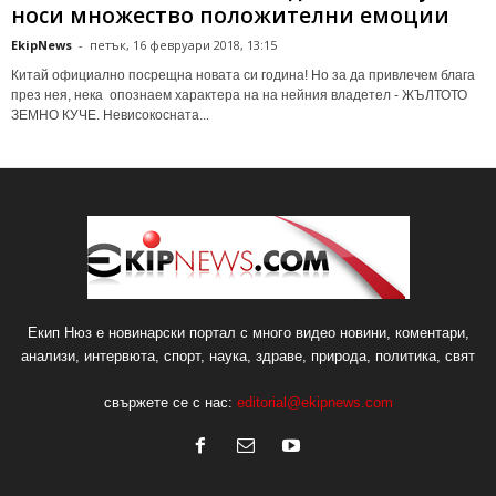
носи множество положителни емоции
EkipNews
-
петък, 16 февруари 2018, 13:15
Китай официално посрещна новата си година! Но за да привлечем блага
през нея, нека опознаем характера на на нейния владетел - ЖЪЛТОТО
ЗЕМНО КУЧЕ. Невисокосната...
Екип Нюз е новинарски портал с много видео новини, коментари,
анализи, интервюта, спорт, наука, здраве, природа, политика, свят
свържете се с нас:
editorial@ekipnews.com