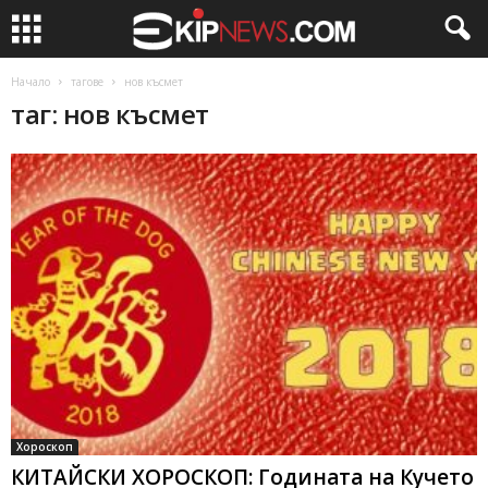
Начало
тагове
нов късмет
таг: нов късмет
Хороскоп
КИТАЙСКИ ХОРОСКОП: Годината на Кучето