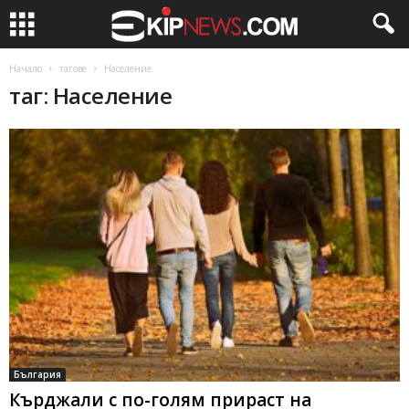
Начало
тагове
Население
таг: Население
България
Кърджали с по-голям прираст на