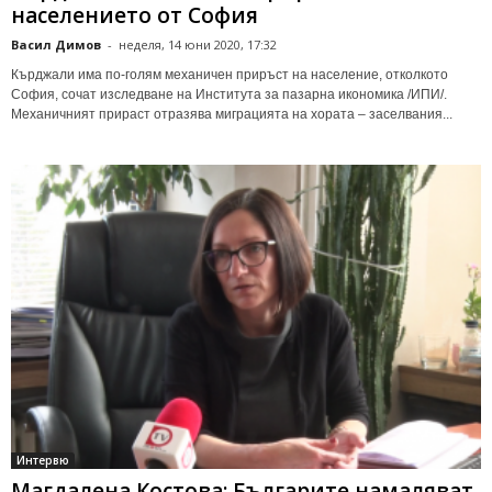
населението от София
Васил Димов
-
неделя, 14 юни 2020, 17:32
Кърджали има по-голям механичен приръст на население, отколкото
София, сочат изследване на Института за пазарна икономика /ИПИ/.
Механичният прираст отразява миграцията на хората – заселвания...
Интервю
Магдалена Костова: Българите намаляват