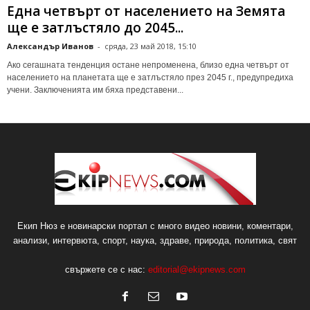
Една четвърт от населението на Земята
ще е затлъстяло до 2045...
Александър Иванов
-
сряда, 23 май 2018, 15:10
Ако сегашната тенденция остане непроменена, близо една четвърт от
населението на планетата ще е затлъстяло през 2045 г., предупредиха
учени. Заключенията им бяха представени...
Екип Нюз е новинарски портал с много видео новини, коментари,
анализи, интервюта, спорт, наука, здраве, природа, политика, свят
свържете се с нас:
editorial@ekipnews.com