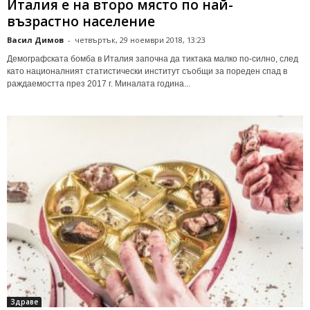
Италия е на второ място по най-
възрастно население
Васил Димов
-
четвъртък, 29 ноември 2018, 13:23
Демографската бомба в Италия започна да тиктака малко по-силно, след
като националният статистически институт съобщи за пореден спад в
раждаемостта през 2017 г. Миналата година...
Здраве