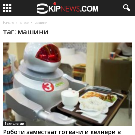
Начало
тагове
машини
таг: машини
Технологии
Роботи заместват готвачи и келнери в