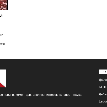
а
ане
секи
Па
Дойч
БГНЕ
Деба
о новини, коментари, анализи, интервюта, спорт, наука,
Европ