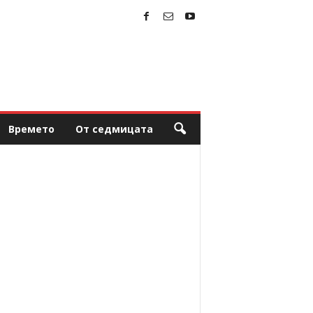
Времето
От седмицата