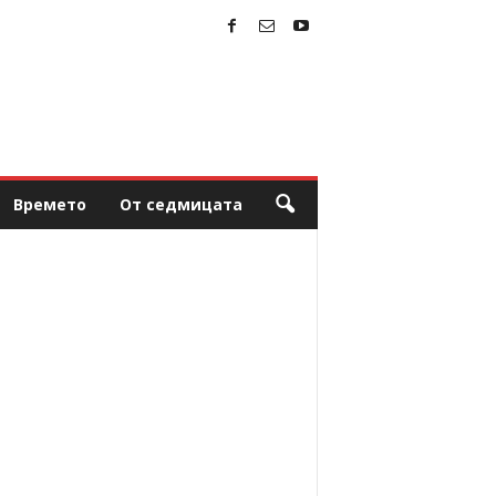
Времето
От седмицата