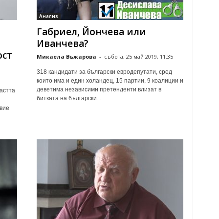
Анализ
Габриел, Йончева или
Иванчева?
ост
Микаела Въжарова
-
събота, 25 май 2019, 11:35
318 кандидати за български евродепутати, сред
които има и един холандец, 15 партии, 9 коалиции и
деветима независими претенденти влизат в
астта
битката на български...
вие