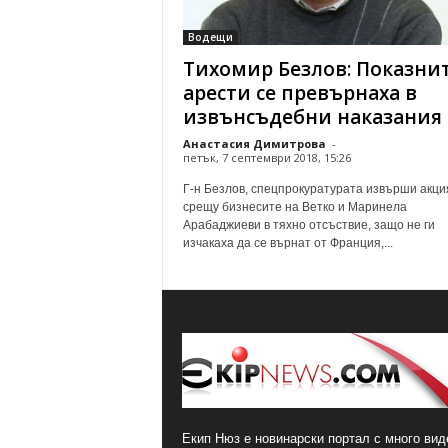
Водещи
Тихомир Безлов: Показни
арести се превърнаха в
извънсъдебни наказания
Анастасия Димитрова
-
петък, 7 септември 2018, 15:26
Г-н Безлов, спецпрокуратурата извърши акци
срещу бизнесите на Ветко и Маринела
Арабаджиеви в тяхно отсъствие, защо не ги
изчакаха да се върнат от Франция,...
Екип Нюз е новинарски портал с много виде