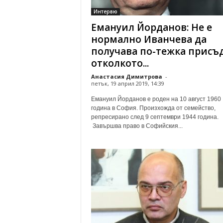
Интервю
Емануил Йорданов: Не е
нормално Иванчева да
получава по-тежка присъд
отколкото...
Анастасия Димитрова
-
петък, 19 април 2019, 14:39
Емануил Йорданов е роден на 10 август 1960
година в София. Произхожда от семейство,
репресирано след 9 септември 1944 година.
Завършва право в Софийския...