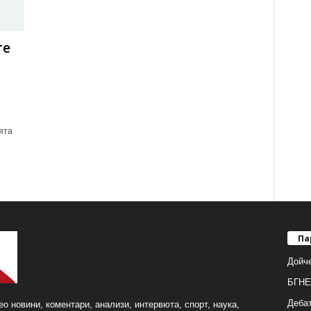
те
ята
Па
Дойч
БГНЕ
Деба
о новини, коментари, анализи, интервюта, спорт, наука,