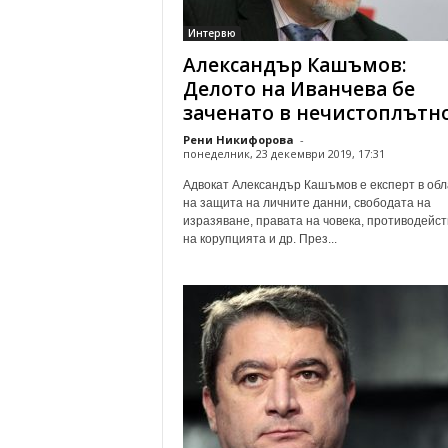
о
Интервю
м
Александър Кашъмов:
е
н
Делото на Иванчева бе
т
заченато в нечистоплътн
а
Рени Никифорова
-
р
понеделник, 23 декември 2019, 17:31
и
Адвокат Александър Кашъмов е експерт в обл
на защита на личните данни, свободата на
изразяване, правата на човека, противодейст
на корупцията и др. През...