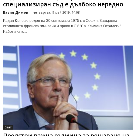
специализиран съд е дълбоко нередно
Васил Димов
-
четвъртък, 9 май 2019, 14:08
Радан Кънев е роден на 30 септември 1975 г. в София. Завършва
столичната френска гимназия и право в СУ "Св. Климент Охридски".
Работи като...
Свят
Предстои важна седмица за решаване на