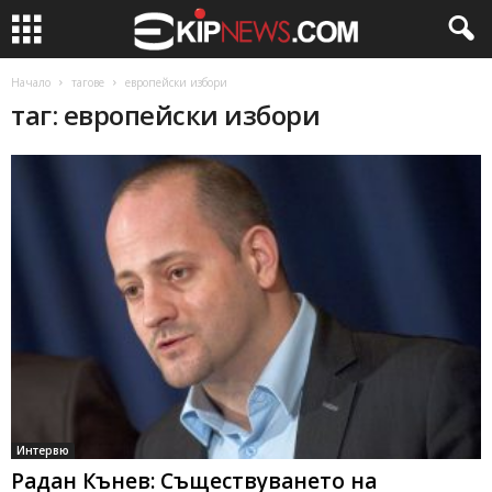
Начало
тагове
европейски избори
таг: европейски избори
Интервю
Радан Кънев: Съществуването на