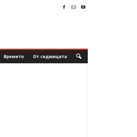
Времето
От седмицата