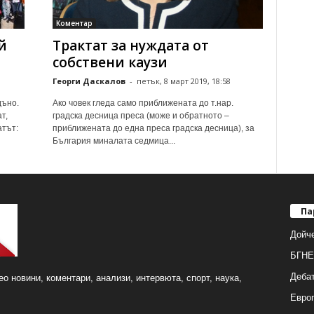
Коментар
й
Трактат за нуждата от
собствени каузи
Георги Даскалов
-
петък, 8 март 2019, 18:58
дъно.
Ако човек гледа само приближената до т.нар.
т,
градска десница преса (може и обратното –
атът:
приближената до една преса градска десница), за
България миналата седмица...
Па
Дойч
БГНЕ
Деба
о новини, коментари, анализи, интервюта, спорт, наука,
Европ