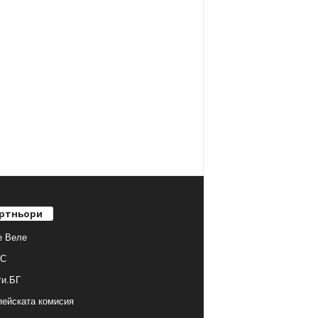
ртньори
е Веле
С
ти.БГ
ейската комисия