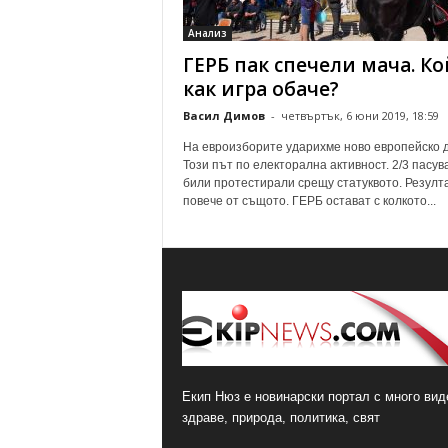
о
Анализ
м
ГЕРБ пак спечели мача. Ко
е
н
как игра обаче?
т
Васил Димов
-
четвъртък, 6 юни 2019, 18:59
а
р
На евроизборите ударихме ново европейско 
и
Този път по електорална активност. 2/3 пасува
били протестирали срещу статуквото. Резулт
повече от същото. ГЕРБ остават с колкото...
Екип Нюз е новинарски портал с много виде
здраве, природа, политика, свят