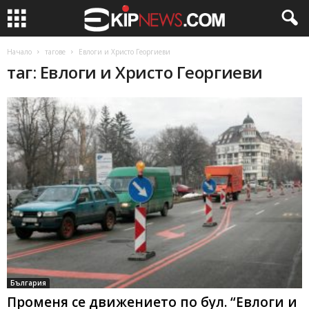
Начало
тагове
Евлоги и Христо Георгиеви
таг: Евлоги и Христо Георгиеви
България
Променя се движението по бул. “Евлоги и