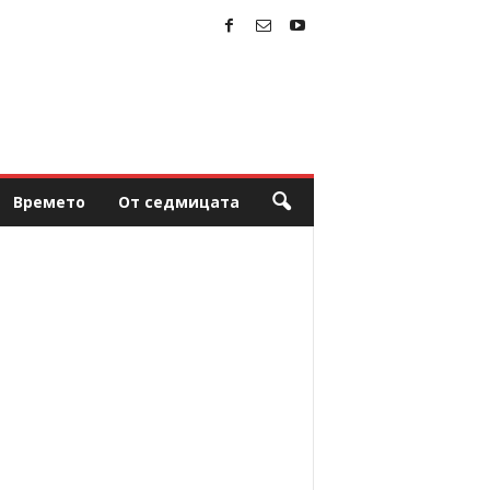
Времето
От седмицата