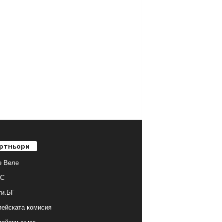
ртньори
е Веле
С
ти.БГ
ейската комисия