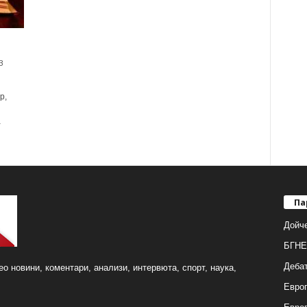
3
р,
а
Па
Дойч
БГНЕ
Деба
о новини, коментари, анализи, интервюта, спорт, наука,
Европ