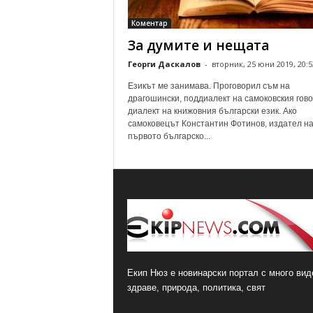
о
Коментар
м
За думите и нещата
е
н
Георги Даскалов
-
вторник, 25 юни 2019, 20:5
т
а
Езикът ме занимава. Проговорил съм на
драгошински, поддиалект на самоковския гово
р
диалект на книжовния български език. Ако
и
самоковецът Константин Фотинов, издател н
първото българско...
Екип Нюз е новинарски портал с много виде
здраве, природа, политика, свят