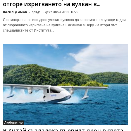
отгоре изригването на вулкан в...
Васил Димов
-
сряда, 5 декември 2018, 16:29
С помощта на летящ дрон учените успяха да заснемат вълнуващи кадри
от скорошното изригване на вулкана Сабанкая в Перу. За втори път
специалистите от Института...
Любопитно
В Китай създадоха първият дрон в света,