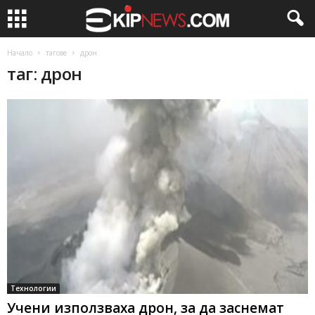
Начало
тагове
дрон
таг: дрон
Технологии
Учени използваха дрон, за да заснемат