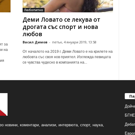
Любопитно
Деми Ловато се лекува от
дрогата със спорт и нова
любов
Васил Димов
-
петък, 4 януари 2019, 13:58
ит за
и на
От началото на 2019 г. Деми Ловато е на крилете на
любовта със своя нов приятел. Изглежда певицата
ния
се чувства чудесно в компанията на...
Па
Дойч
БГНЕ
Деба
о новини, коментари, анализи, интервюта, спорт, наука,
Европ