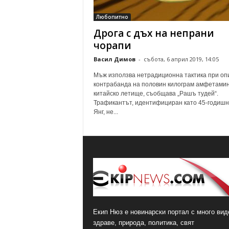
о
Любопитно
м
Дрога с дъх на непрани
е
н
чорапи
т
Васил Димов
-
събота, 6 април 2019, 14:05
а
р
Мъж използва нетрадиционна тактика при оп
и
контрабанда на половин килограм амфетамин
китайско летище, съобщава „Рашъ тудей“.
Трафикантът, идентифициран като 45-годиш
Янг, не...
Екип Нюз е новинарски портал с много виде
здраве, природа, политика, свят