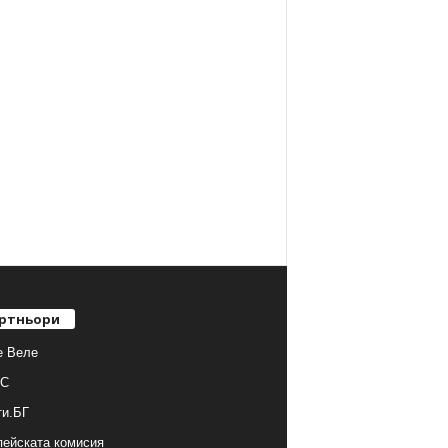
ртньори
е Веле
С
ти.БГ
ейската комисия