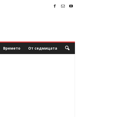
Времето
От седмицата