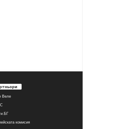
ртньори
е Веле
С
ти.БГ
ейската комисия