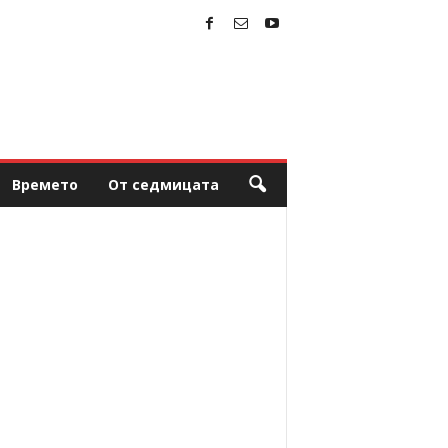
Времето
От седмицата