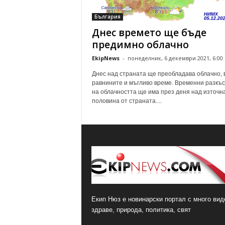
о
България
м
Днес времето ще бъде
е
н
предимно облачно
т
EkipNews
-
понеделник, 6 декември 2021, 6:00
а
р
Днес над страната ще преобладава облачно, 
и
равнините и мъгливо време. Временни разкъ
на облачността ще има през деня над източн
половина от страната....
Екип Нюз е новинарски портал с много виде
здраве, природа, политика, свят