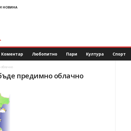
И НОВИНА
Коментар
Любопитно
Пари
Култура
Спорт
 облачно
 бъде предимно облачно