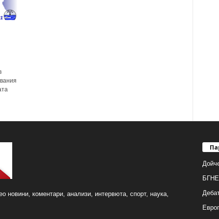
в
свания
ата
Па
Дойч
БГНЕ
Деба
о новини, коментари, анализи, интервюта, спорт, наука,
Европ