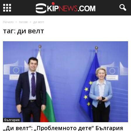
Начало
тагове
ди велт
таг: ди велт
България
„Ди велт“: „Проблемното дете“ България