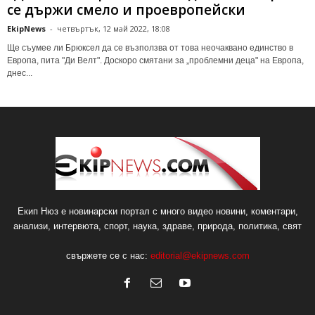
се държи смело и проевропейски
EkipNews
-
четвъртък, 12 май 2022, 18:08
Ще съумее ли Брюксел да се възползва от това неочаквано единство в
Европа, пита "Ди Велт". Доскоро смятани за „проблемни деца" на Европа,
днес...
Екип Нюз е новинарски портал с много видео новини, коментари,
анализи, интервюта, спорт, наука, здраве, природа, политика, свят
свържете се с нас:
editorial@ekipnews.com