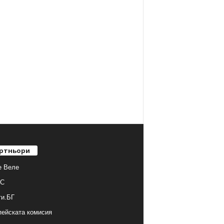
ртньори
е Веле
С
ти.БГ
ейската комисия