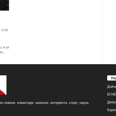
 12:43
, и си
,...
Па
Дойч
БГНЕ
Деба
о новини, коментари, анализи, интервюта, спорт, наука,
Европ