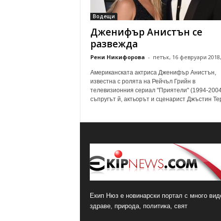
о
Водещи
м
Дженифър Анистън се
е
н
развежда
т
Рени Никифорова
-
петък, 16 февруари 2018,
а
р
Американската актриса Дженифър Анистън,
и
известна с ролята на Рейчъл Грийн в
телевизионния сериал "Приятели" (1994-2004)
съпругът й, актьорът и сценарист Джъстин Теру
Екип Нюз е новинарски портал с много виде
здраве, природа, политика, свят