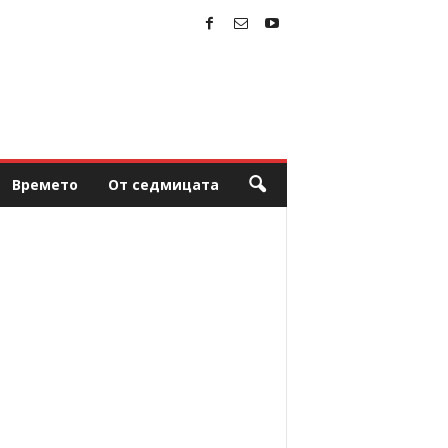
Времето
От седмицата