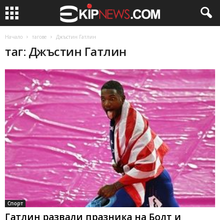
Начало
тагове
Джъстин Гатлин
таг: Джъстин Гатлин
Спорт
Гатлин развали празника на Болт и