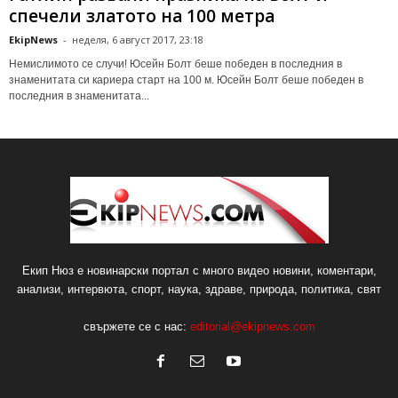
спечели златото на 100 метра
EkipNews
-
неделя, 6 август 2017, 23:18
Немислимото се случи! Юсейн Болт беше победен в последния в
знаменитата си кариера старт на 100 м. Юсейн Болт беше победен в
последния в знаменитата...
Екип Нюз е новинарски портал с много видео новини, коментари,
анализи, интервюта, спорт, наука, здраве, природа, политика, свят
свържете се с нас:
editorial@ekipnews.com