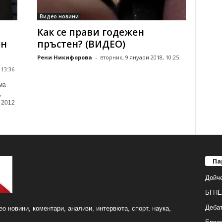
Видео новини
Как се прави годежен
ен
пръстен? (ВИДЕО)
Рени Никифорова
-
вторник, 9 януари 2018, 10:25
 13:36
ма
,
 2012
Па
Дойч
БГНЕ
Деба
о новини, коментари, анализи, интервюта, спорт, наука,