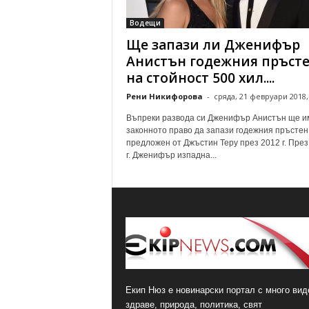
о
Водещи
м
Ще запази ли Дженифър
е
н
Анистън годежния пръст
т
на стойност 500 хил....
а
Рени Никифорова
-
сряда, 21 февруари 2018,
р
и
Въпреки развода си Дженифър Анистън ще и
законното право да запази годежния пръстен
предложен от Джъстин Теру през 2012 г. През
г. Дженифър изпадна...
Екип Нюз е новинарски портал с много виде
здраве, природа, политика, свят