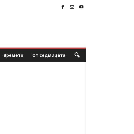
Времето
От седмицата