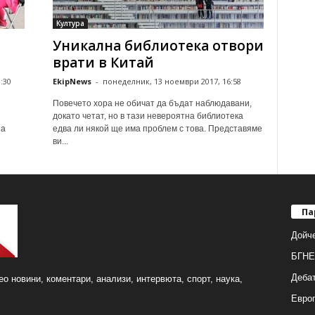
Култура
Уникална библиотека отвори
врати в Китай
:30
EkipNews
-
понеделник, 13 ноември 2017, 16:58
Повечето хора не обичат да бъдат наблюдавани,
докато четат, но в тази невероятна библиотека
на
едва ли някой ще има проблем с това. Представяме
ви...
Па
Дойч
БГНЕ
Деба
о новини, коментари, анализи, интервюта, спорт, наука,
Европ