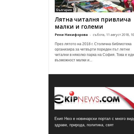
о
България
м
Лятна читалня привлича
е
н
малки и големи
т
Рени Никифорова
-
събота, 11 август 2018, 10
а
р
През лятото на 2018 г. Столична библиотека
и
организира за четвърти пореден път летни
читални в няколко парка на София. Това е ед
възможност малки и...
Екип Нюз е новинарски портал с много виде
здраве, природа, политика, свят