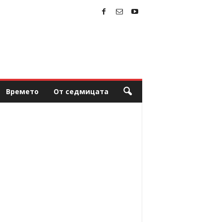
Времето
От седмицата