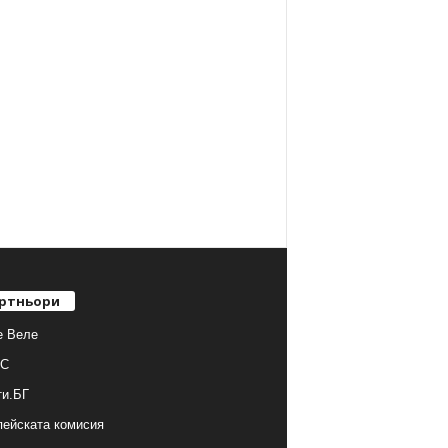
ртньори
е Веле
С
ти.БГ
ейската комисия