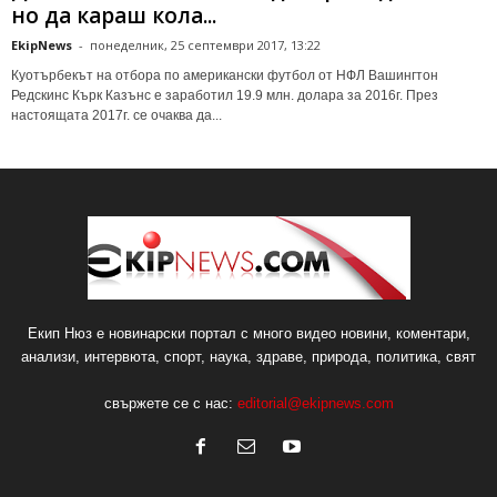
но да караш кола...
EkipNews
-
понеделник, 25 септември 2017, 13:22
Куотърбекът на отбора по американски футбол от НФЛ Вашингтон
Редскинс Кърк Казънс е заработил 19.9 млн. долара за 2016г. През
настоящата 2017г. се очаква да...
Екип Нюз е новинарски портал с много видео новини, коментари,
анализи, интервюта, спорт, наука, здраве, природа, политика, свят
свържете се с нас:
editorial@ekipnews.com