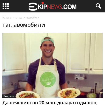
Начало
тагове
авомобили
таг: авомобили
Водещи
Да печелиш по 20 млн. долара годишно,