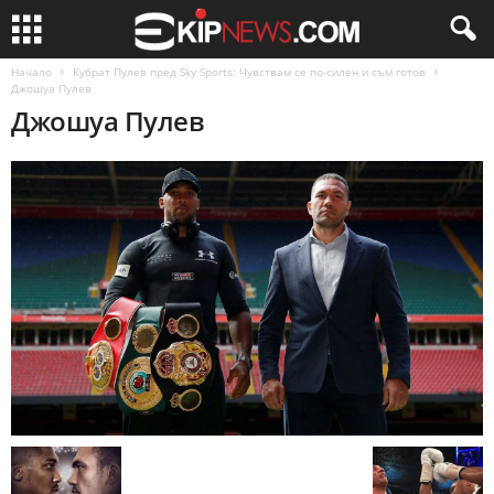
Начало
Кубрат Пулев пред Sky Sports: Чувствам се по-силен и съм готов
Джошуа Пулев
Джошуа Пулев