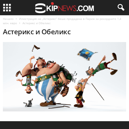
Начало
Илюстрация на „Астерикс“ беше продадена в Париж за рекордните 1,4
млн. евро
Астерикс и Обеликс
Астерикс и Обеликс